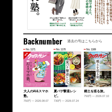
Backnumber
過去の号はこちらから
No. 1171
No. 1170
No. 1169
大人のAI&スマホ
夏バテ撃退レシ
郷土を巡る旅。
塾。
ピ。
750円 — 2026.07.10
750円 — 2026.08.07
730円 — 2026.07.24