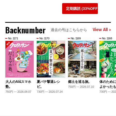
定期購読 (33%OFF)
Backnumber
View All
過去の号はこちらから
No. 1171
No. 1170
No. 1169
No. 1168
大人のAI&スマホ
夏バテ撃退レシ
郷土を巡る旅。
体のため
塾。
ピ。
よかった
750円 — 2026.07.10
750円 — 2026.08.07
730円 — 2026.07.24
730円 — 202