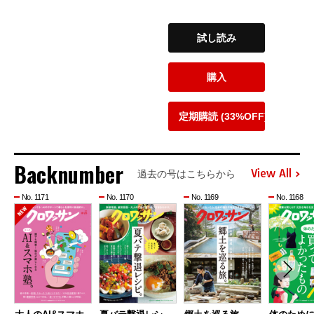
試し読み
購入
定期購読 (33%OFF)
Backnumber
View All
過去の号はこちらから
No. 1171
No. 1170
No. 1169
No. 1168