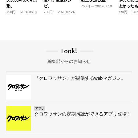
大人のAI&スマホ
夏バテ撃退レシ
郷土を巡る旅。
体のため
塾。
ピ。
よかった
750円 — 2026.07.10
750円 — 2026.08.07
730円 — 2026.07.24
730円 — 202
Look!
編集部からのお知らせ
『クロワッサン』が提供するwebマガジン。
アプリ
クロワッサンの定期購読ができるアプリ登場！