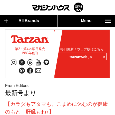
All Brands
Menu
第2・第4木曜日発売
毎日更新！ウェブ版はこちら
1986年創刊
tarzanweb.jp
From Editors
最新号より
【カラダもアタマも、こまめに休むのが健康
のもと。肝臓もね♪】