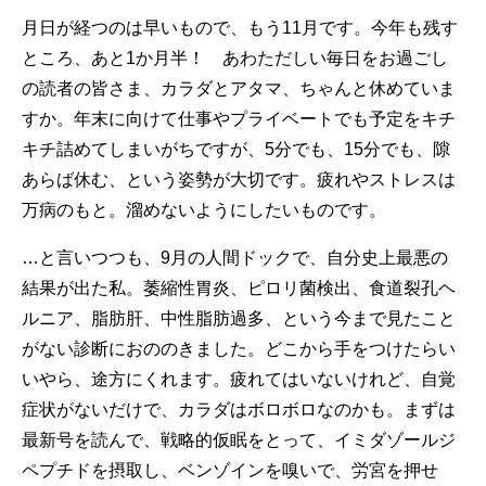
月日が経つのは早いもので、もう11月です。今年も残す
ところ、あと1か月半！ あわただしい毎日をお過ごし
の読者の皆さま、カラダとアタマ、ちゃんと休めていま
すか。年末に向けて仕事やプライベートでも予定をキチ
キチ詰めてしまいがちですが、5分でも、15分でも、隙
あらば休む、という姿勢が大切です。疲れやストレスは
万病のもと。溜めないようにしたいものです。
…と言いつつも、9月の人間ドックで、自分史上最悪の
結果が出た私。萎縮性胃炎、ピロリ菌検出、食道裂孔ヘ
ルニア、脂肪肝、中性脂肪過多、という今まで見たこと
がない診断におののきました。どこから手をつけたらい
いやら、途方にくれます。疲れてはいないけれど、自覚
症状がないだけで、カラダはボロボロなのかも。まずは
最新号を読んで、戦略的仮眠をとって、イミダゾールジ
ペプチドを摂取し、ベンゾインを嗅いで、労宮を押せ