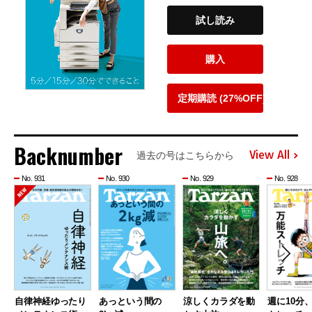
試し読み
購入
定期購読 (27%OFF)
Backnumber
View All
過去の号はこちらから
No. 931
No. 930
No. 929
No. 928
自律神経ゆったり
あっという間の
涼しくカラダを動
週に10分