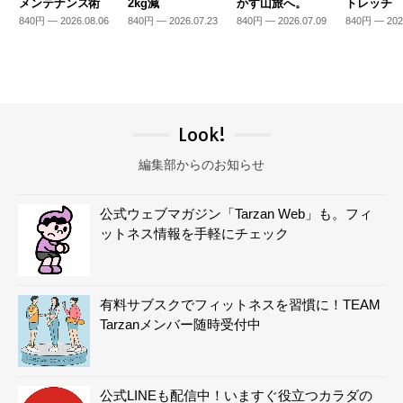
メンテナンス術
2kg減
かす山旅へ。
トレッチ
840円 — 2026.08.06
840円 — 2026.07.23
840円 — 2026.07.09
840円 — 202
Look!
編集部からのお知らせ
公式ウェブマガジン「Tarzan Web」も。フィ
ットネス情報を手軽にチェック
有料サブスクでフィットネスを習慣に！TEAM
Tarzanメンバー随時受付中
公式LINEも配信中！いますぐ役立つカラダの