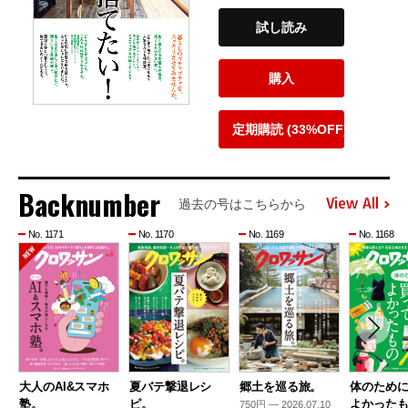
試し読み
購入
定期購読 (33%OFF)
Backnumber
View All
過去の号はこちらから
No. 1171
No. 1170
No. 1169
No. 1168
大人のAI&スマホ
夏バテ撃退レシ
郷土を巡る旅。
体のため
塾。
ピ。
よかった
750円 — 2026.07.10