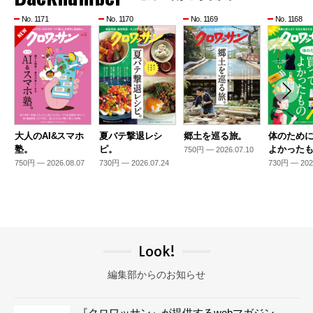
No. 1171
No. 1170
No. 1169
No. 1168
大人のAI&スマホ
夏バテ撃退レシ
郷土を巡る旅。
体のため
塾。
ピ。
よかった
750円 — 2026.07.10
750円 — 2026.08.07
730円 — 2026.07.24
730円 — 202
Look!
編集部からのお知らせ
『クロワッサン』が提供するwebマガジン。