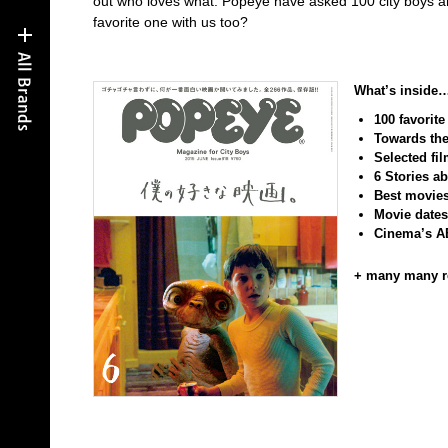
out who loves what. Popeye have asked 100 city boys and 
favorite one with us too?
What’s inside
100 favorite
Towards the 
Selected fi
6 Stories ab
Best movies 
Movie dates
Cinema’s A
+ many many re