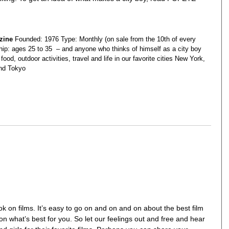
zine
Founded: 1976 Type: Monthly (on sale from the 10th of every
ip: ages 25 to 35 – and anyone who thinks of himself as a city boy
food, outdoor activities, travel and life in our favorite cities New York,
nd Tokyo
ook on films. It’s easy to go on and on and on about the best film
 on what’s best for you. So let our feelings out and free and hear