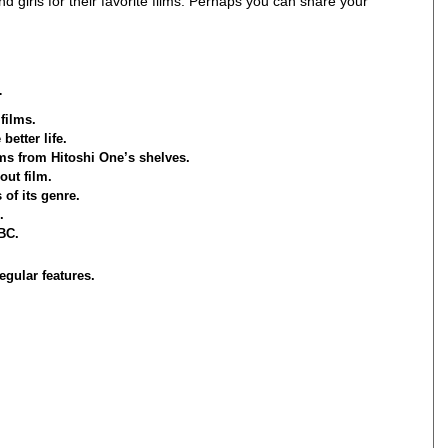
girls for their favorite films. Perhaps you can share your
…
 films.
better life.
lms from Hitoshi One’s shelves.
out film.
of its genre.
.
BC.
gular features.