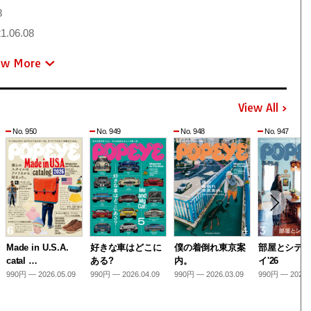
8
1.06.08
ew More
View All
No. 950
No. 949
No. 948
No. 947
Made in U.S.A.
好きな車はどこに
僕の着倒れ東京案
部屋とシテ
catal …
ある?
内。
イ'26
990円 — 2026.05.09
990円 — 2026.04.09
990円 — 2026.03.09
990円 — 2026.