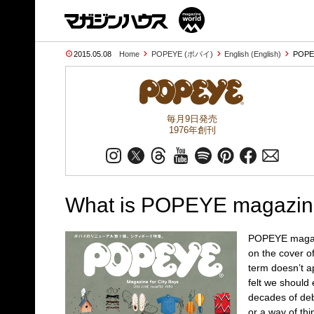
2015.05.08
Home
POPEYE (ポパイ)
English (English)
POPEY
毎月9日発売
1976年創刊
What is POPEYE magazi
POPEYE magazin
on the cover o
term doesn’t ap
felt we should 
decades of debat
or a way of th