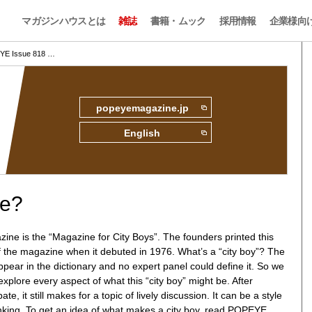
マガジンハウスとは
雑誌
書籍・ムック
採用情報
企業様向
E Issue 818 …
popeyemagazine.jp
English
ne?
e is the “Magazine for City Boys”. The founders printed this
f the magazine when it debuted in 1976. What’s a “city boy”? The
pear in the dictionary and no expert panel could define it. So we
explore every aspect of what this “city boy” might be. After
e, it still makes for a topic of lively discussion. It can be a style
inking. To get an idea of what makes a city boy, read POPEYE