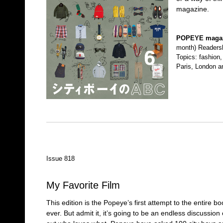
magazine.
POPEYE maga
month) Readersh
Topics: fashion, 
Paris, London a
Issue 818
My Favorite Film
This edition is the Popeye’s first attempt to the entire b
ever. But admit it, it’s going to be an endless discussion