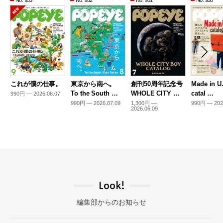
No. 953
No. 952
No. 951
No. 950
これが僕の仕事。
東京から南へ。
創刊50周年記念号
Made in U
To the South …
WHOLE CITY …
catal …
990円 — 2026.08.07
990円 — 2026.07.09
1,300円 —
990円 — 202
2026.06.09
Look!
編集部からのお知らせ