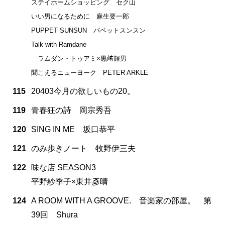
ステイホームショッピング セク山
いい男になるために 麻生要一郎
PUPPET SUNSUN パペットスンスン
Talk with Ramdane
ラムダン・トゥアミ×黒﨑輝男
聞こえるニューヨーク PETER ARKLE
115
20403今月の欲しいもの20。
119
青春狂の詩 岡宗秀吾
120
SING IN ME 坂口恭平
121
のみ歩きノート 牧野伊三夫
122
味な店 SEASON3
平野紗季子×東井彥晴
124
A ROOM WITH A GROOVE. 音楽家の部屋。 第
39回 Shura