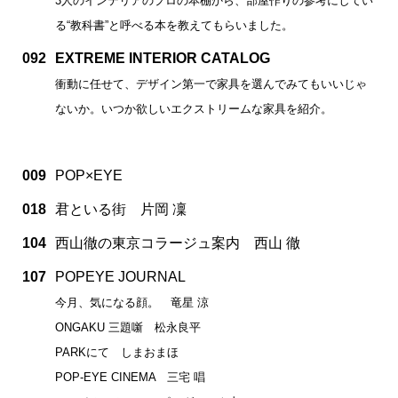
3人のインテリアのプロの本棚から、部屋作りの参考にしてい
る“教科書”と呼べる本を教えてもらいました。
092
EXTREME INTERIOR CATALOG
衝動に任せて、デザイン第一で家具を選んでみてもいいじゃ
ないか。いつか欲しいエクストリームな家具を紹介。
009
POP×EYE
018
君といる街 片岡 凜
104
西山徹の東京コラージュ案内 西山 徹
107
POPEYE JOURNAL
今月、気になる顔。 竜星 涼
ONGAKU 三題噺 松永良平
PARKにて しまおまほ
POP-EYE CINEMA 三宅 唱