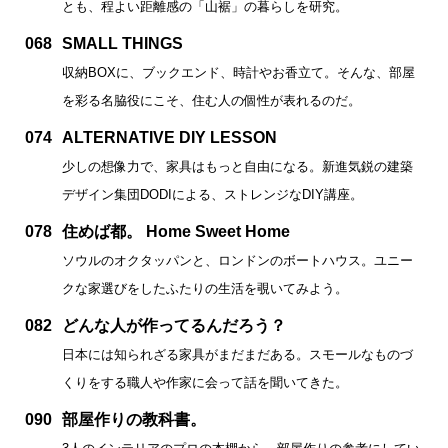
とも、程よい距離感の「山裾」の暮らしを研究。
068
SMALL THINGS
収納BOXに、ブックエンド、時計やお香立て。そんな、部屋
を彩る名脇役にこそ、住む人の個性が表れるのだ。
074
ALTERNATIVE DIY LESSON
少しの想像力で、家具はもっと自由になる。新進気鋭の建築
デザイン集団DODIによる、ストレンジなDIY講座。
078
住めば都。 Home Sweet Home
ソウルのオクタッパンと、ロンドンのボートハウス。ユニー
クな家選びをしたふたりの生活を覗いてみよう。
082
どんな人が作ってるんだろう？
日本には知られざる家具がまだまだある。スモールなものづ
くりをする職人や作家に会って話を聞いてきた。
090
部屋作りの教科書。