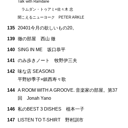
Talk with Ramdane
ラムダン・トゥアミ×佐々木 忠
聞こえるニューヨーク PETER ARKLE
135
20401今月の欲しいもの20。
139
徹の部屋 西山 徹
140
SING IN ME 坂口恭平
141
のみ歩きノート 牧野伊三夫
142
味な店 SEASON3
平野紗季子×鎮西寿々歌
144
A ROOM WITH A GROOVE. 音楽家の部屋。第37
回 Jonah Yano
146
私のBEST 3 DISHES 植本一子
147
LISTEN TO T-SHIRT 野村訓市