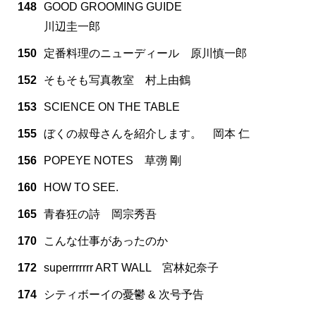
148
GOOD GROOMING GUIDE
川辺圭一郎
150
定番料理のニューディール 原川慎一郎
152
そもそも写真教室 村上由鶴
153
SCIENCE ON THE TABLE
155
ぼくの叔母さんを紹介します。 岡本 仁
156
POPEYE NOTES 草彅 剛
160
HOW TO SEE.
165
青春狂の詩 岡宗秀吾
170
こんな仕事があったのか
172
superrrrrrr ART WALL 宮林妃奈子
174
シティボーイの憂鬱 & 次号予告