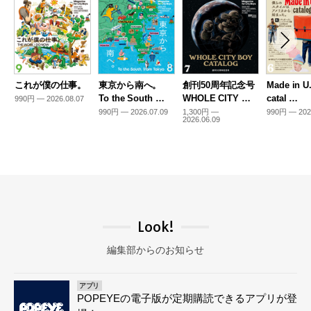
これが僕の仕事。
東京から南へ。
創刊50周年記念号
Made in U
To the South …
WHOLE CITY …
catal …
990円 — 2026.08.07
990円 — 2026.07.09
1,300円 —
990円 — 202
2026.06.09
Look!
編集部からのお知らせ
アプリ
POPEYEの電子版が定期購読できるアプリが登