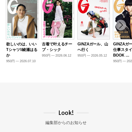
欲しいのは、いい
古着で叶えるチー
GINZAガール、山
GINZAガ
Tシャツ!/綾瀬はる
プ・シック
へ行く
仕事スタ
か
BOOK …
950円 — 2026.06.12
950円 — 2026.05.12
950円 — 2026.07.10
950円 — 202
Look!
編集部からのお知らせ