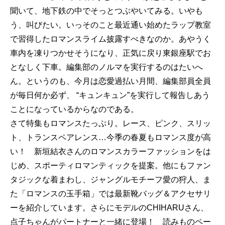
聞いて、地下鉄の中でそっとつぶやいてみる。いやも
う、叫びたい。いっそのこと最近通い始めたラップ教室
で習得したロマンスライム披露すべきなのか。あやうく
車内を凍りつかせそうになり、正気に戻り東銀座駅でお
となしく下車。編集部のノルマを実行するのはたいへ
ん。というのも、今月は恋愛過払い月間、編集部員全員
が毎日何か必ず、 “キュンキュン”を実行して報告しあう
ことになっているからなのである。
さて特集もロマンスたっぷり。レース、ピンク、スリッ
ト、トランスペアレンス…今季の春夏もロマンス度が高
い！ 新垣結衣さんのロマンスカラーファッションをは
じめ、スポーティロマンティックを提案。他にもファン
タジックな着まわし、ジャングルモチーフ愛の狩人、ま
た「ロマンスの玉手箱」では最新靴バッグ＆アクセサリ
ーを紹介しています。さらにモデルのCHIHARUさん、
点子ちゃんがパートナーと一緒に登場！ 読みものペー