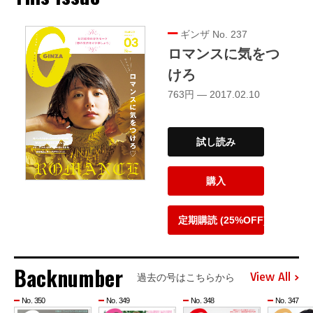
ギンザ No. 237
ロマンスに気をつ
けろ
763円 — 2017.02.10
試し読み
購入
定期購読 (25%OFF)
Backnumber
View All
過去の号はこちらから
No. 350
No. 349
No. 348
No. 347