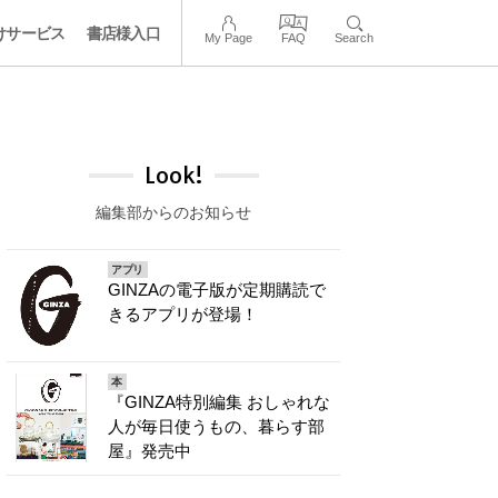
けサービス
書店様入口
My Page
FAQ
Search
Look!
編集部からのお知らせ
アプリ
GINZAの電子版が定期購読で
きるアプリが登場！
本
『GINZA特別編集 おしゃれな
人が毎日使うもの、暮らす部
屋』発売中