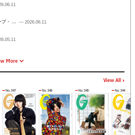
6.06.11
るチープ・ …
— 2026.06.11
6.05.11
ew More
View All
No. 347
No. 346
No. 345
No. 344