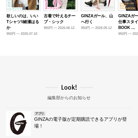
欲しいのは、いい
古着で叶えるチー
GINZAガール、山
GINZAガ
Tシャツ!/綾瀬はる
プ・シック
へ行く
仕事スタ
か
BOOK …
950円 — 2026.06.12
950円 — 2026.05.12
950円 — 2026.07.10
950円 — 202
Look!
編集部からのお知らせ
アプリ
GINZAの電子版が定期購読できるアプリが登
場！