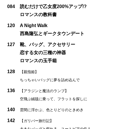
084
読むだけで乙女度200%アップ!?
ロマンスの教科書
120
A Night Walk
西島隆弘とギークタウンデート
127
靴、バッグ、アクセサリー
恋する女の三種の神器
ロマンスの玉手箱
128
【親指姫】
ちっちゃいバッグに夢を詰め込んで
136
【アラジンと魔法のランプ】
空飛ぶ絨毯に乗って、フラットを探しに
140
雲間に浮かぶ、色とりどりのときめき
142
【ガリバー旅行記】
大きなバッグと戯れる、ユートピアの住人