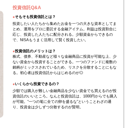
投資信託Q&A
●
そもそも投資信託とは？
投資したい人たちから集めたお金を一つの大きな資本としてま
とめ、運用をプロに委託する金融アイテム。利益は投資割合に
応じ、投資した人たちに配分される。少額資金からできるの
で、NISAもうまく活用して賢く投資したい。
●
投資信託のメリットは？
株式、債券、不動産など様々な金融商品に投資が可能な上、少
ない資金から投資することができる。一つのファンドに複数の
銘柄がミックスされているため、リスクを分散することにもな
る。初心者は投資信託からはじめるのが◎
●
いくらから投資できるの？
少額では購入が難しい金融商品を少ない資金でも買えるのが投
資信託のいいところ。なんと投資信託は、1000円からでも購入
が可能。“一つの篭に全ての卵を盛るな”ということわざの通
り、投資金は少しずつ分散するのが賢明。