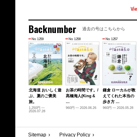
Vi
Backnumber
過去の号はこちらから
No. 1259
No. 1258
No. 1257
北海道 おいしく遊
お茶の時間です。/
鎌倉 ローカルが教
ぶ、夏のご褒美
髙橋海人(King &
えてくれた本当の
旅。
…
歩き方 …
1,250円 —
960円 — 2026.06.26
960円 — 2026.05.28
2026.07.28
Sitemap
Privacy Policy