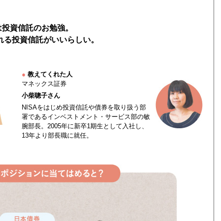
。
は投資信託のお勉強。
られる投資信託がいいらしい。
●
教えてくれた人
マネックス証券
小柴聰子さん
NISAをはじめ投資信託や債券を取り扱う部
署であるインベストメント・サービス部の敏
腕部長。2005年に新卒1期生として入社し、
13年より部長職に就任。