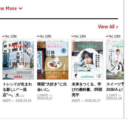
ew More
View All
No. 1256
No. 1255
No. 1254
No. 1253
トレンドが生まれ
韓国“大好き”に出
未来をつくる、学
スイーツ予
る新しい“一流
会いに。
びの教科書。/阿部
2026/Aぇ! g
店”へ。大 …
亮平
1,060円 —
1,100円 —
2026.03.27
2026.01.28
980円 — 2026.04.28
960円 — 2026.02.27