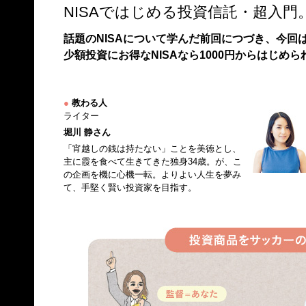
NISAではじめる投資信託・超入門
話題のNISAについて学んだ前回につづき、今回
少額投資にお得なNISAなら1000円からはじめ
●
教わる人
ライター
堀川 静さん
「宵越しの銭は持たない」ことを美徳とし、
主に霞を食べて生きてきた独身34歳。が、こ
の企画を機に心機一転。よりよい人生を夢み
て、手堅く賢い投資家を目指す。