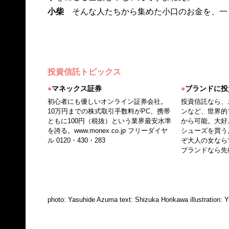
小柴
そんな人たちから集めた小口のお金を、一
投資信託トピックス
●
マネックス証券
●
ブランドに投
初心者にも優しいオンライン証券会社。
投資信託なら、
10万円までの株式取引手数料がPC、携帯
ンなど、世界的
ともに100円（税抜）という業界最安水準
から可能。大好
を誇る。
www.monex.co.jp
フリーダイヤ
シューズを買う
ル 0120・430・283
ぞ大人の女なら
ブランドなら先
photo: Yasuhide Azuma text: Shizuka Horikawa illustration: 