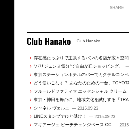
SHARE
Club Hanako
Club Hanako
存在感たっぷりで主張するパンの名店が広々空
“パリジェンヌ気分”で自由が丘ショッピング。
—
東京ステーションホテルのバーでカクテルコン
どう使いこなす？ あなたのための一台、TOYO
フルールドファティマ エッセンシャル クリーム
東京・神田を舞台に、地域文化を試行する「TRANS
シャネル ヴェルニ
— 2015.09.23
LINEスタンプでひと儲け！
— 2015.09.23
マキアージュ ピーチチェンジベース CC
— 2015