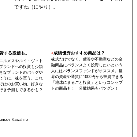
ですね（にやり）。
資する投信も。
●
成績優秀おすすめ商品は？
株式だけでなく、債券や不動産などの金
エルメスやルイ・ヴィト
融商品にバランスよく投資したいという
ブランドへの投資も少額
人にはバランスファンドがオススメ。世
きなブランドのバッグや
界の資産や通貨に1000円から投資できる
ように、株を買う。これ
「地球にまるごと投資」というコンセプ
ではのお買い物。好きな
トの商品も！ 分散効果もバツグン！
行き予測もできるかも？
Yuricov Kawahiro