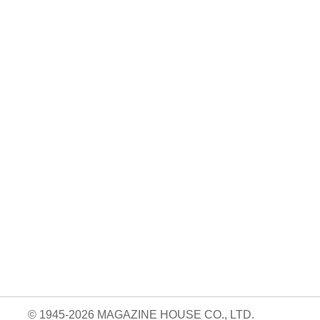
No. 1252
No. 1251
No. 1250
想図
良運を掴む 新・開
猫がいれば、幸せ/
お酒の新常識。/寺
rou …
運術。
佐久間大介
西拓人
960円 — 2025.12.26
960円 — 2025.11.28
960円 — 2025.10.28
© 1945-2026 MAGAZINE HOUSE CO., LTD.