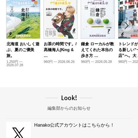
北海道 おいしく遊
お茶の時間です。/
鎌倉 ローカルが教
トレンド
ぶ、夏のご褒美
髙橋海人(King &
えてくれた本当の
る新しい“
旅。
…
歩き方 …
店”へ。大
1,250円 —
960円 — 2026.06.26
960円 — 2026.05.28
980円 — 202
2026.07.28
Look!
編集部からのお知らせ
Hanako公式アカウントはこちらから！