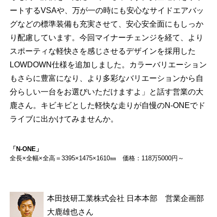
ートするVSAや、万が一の時にも安心なサイドエアバッ
グなどの標準装備も充実させて、安心安全面にもしっか
り配慮しています。今回マイナーチェンジを経て、より
スポーティな軽快さを感じさせるデザインを採用した
LOWDOWN仕様を追加しました。カラーバリエーション
もさらに豊富になり、より多彩なバリエーションから自
分らしい一台をお選びいただけますよ」と話す営業の大
鹿さん。キビキビとした軽快な走りが自慢のN-ONEでド
ライブに出かけてみませんか。
「N-ONE」
全長×全幅×全高＝3395×1475×1610㎜ 価格：118万5000円～
本田技研工業株式会社 日本本部 営業企画部
大鹿雄也さん