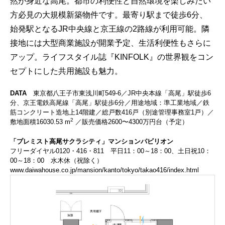
然が身近な高尾。都市の利便性と自然環境を楽しみたい
方必見の大規模新築物件です。最寄り駅まで徒歩6分、
始発駅となるJR中央線と京王線の2路線が利用可能。隣
接地には大型商業施設が開業予定、生活利便性もさらに
アップ。ライフスタイル誌『KINFOLK』の世界観をコン
セプトにした共用施設も魅力。
DATA
東京都八王子市東浅川町549-6／JR中央本線「高尾」駅徒歩6
分、京王電鉄高尾線「高尾」駅徒歩6分／用途地域：準工業地域／鉄
筋コンクリート造地上14階建／総戸数416戸（別途管理事務室1戸）／
2
敷地面積16030.53 m
／販売価格2600〜4300万円台（予定）
「プレミスト高尾サクラシティ」マンションパビリオン
フリーダイヤル0120・416・811 平日11：00～18：00、土日祝10：
00～18：00 水木休（祝除く）
www.daiwahouse.co.jp/mansion/kanto/tokyo/takao416/index.html