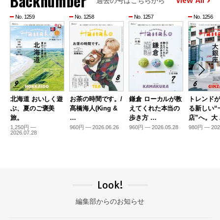
Backnumber
View All
過去の号はこちらから
No. 1259
No. 1258
No. 1257
No. 1256
北海道 おいしく遊
お茶の時間です。/
鎌倉 ローカルが教
トレンド
ぶ、夏のご褒美
髙橋海人(King &
えてくれた本当の
る新しい“
旅。
…
歩き方 …
店”へ。大
1,250円 —
960円 — 2026.06.26
960円 — 2026.05.28
980円 — 202
2026.07.28
Look!
編集部からのお知らせ