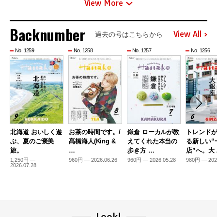
View More
Backnumber
View All
過去の号はこちらから
No. 1259
No. 1258
No. 1257
No. 1256
北海道 おいしく遊
お茶の時間です。/
鎌倉 ローカルが教
トレンド
ぶ、夏のご褒美
髙橋海人(King &
えてくれた本当の
る新しい“
旅。
…
歩き方 …
店”へ。大
1,250円 —
960円 — 2026.06.26
960円 — 2026.05.28
980円 — 202
2026.07.28
Look!