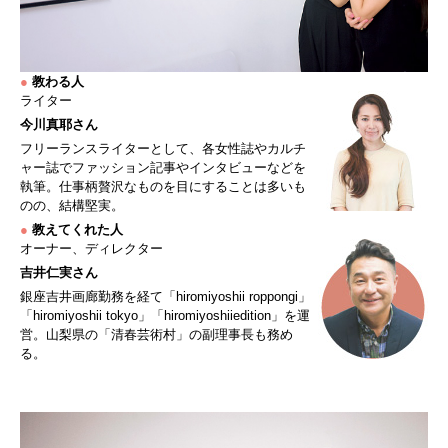
●
教わる人
ライター
今川真耶さん
フリーランスライターとして、各女性誌やカルチ
ャー誌でファッション記事やインタビューなどを
執筆。仕事柄贅沢なものを目にすることは多いも
のの、結構堅実。
●
教えてくれた人
オーナー、ディレクター
吉井仁実さん
銀座吉井画廊勤務を経て「hiromiyoshii roppongi」
「hiromiyoshii tokyo」「hiromiyoshiiedition」を運
営。山梨県の「清春芸術村」の副理事長も務め
る。