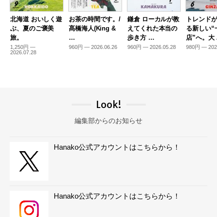
北海道 おいしく遊
お茶の時間です。/
鎌倉 ローカルが教
トレンド
ぶ、夏のご褒美
髙橋海人(King &
えてくれた本当の
る新しい“
旅。
…
歩き方 …
店”へ。大
1,250円 —
960円 — 2026.06.26
960円 — 2026.05.28
980円 — 202
2026.07.28
Look!
編集部からのお知らせ
Hanako公式アカウントはこちらから！
Hanako公式アカウントはこちらから！