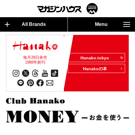
All Brands
Menu
毎月28日発売
Hanako.tokyo
1988年創刊
Hanakoの本