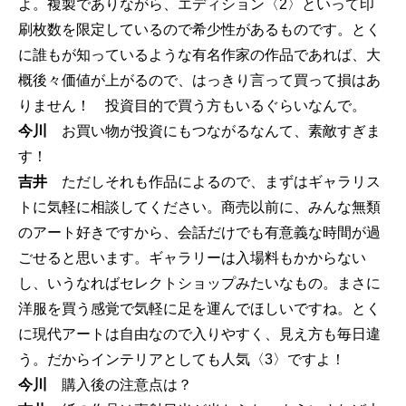
よ。複製でありながら、エディション〈2〉といって印
刷枚数を限定しているので希少性があるものです。とく
に誰もが知っているような有名作家の作品であれば、大
概後々価値が上がるので、はっきり言って買って損はあ
りません！ 投資目的で買う方もいるぐらいなんで。
今川
お買い物が投資にもつながるなんて、素敵すぎま
す！
吉井
ただしそれも作品によるので、まずはギャラリス
トに気軽に相談してください。商売以前に、みんな無類
のアート好きですから、会話だけでも有意義な時間が過
ごせると思います。ギャラリーは入場料もかからない
し、いうなればセレクトショップみたいなもの。まさに
洋服を買う感覚で気軽に足を運んでほしいですね。とく
に現代アートは自由なので入りやすく、見え方も毎日違
う。だからインテリアとしても人気〈3〉ですよ！
今川
購入後の注意点は？