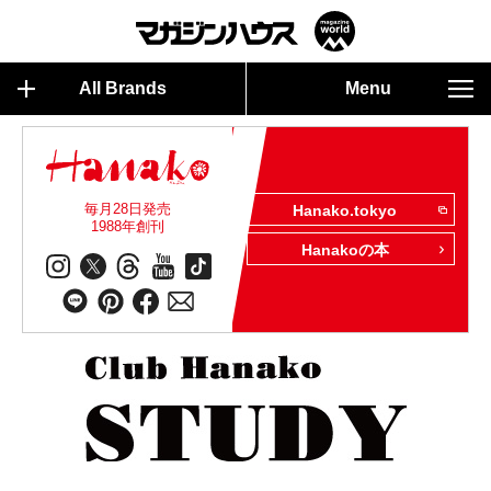
All Brands
Menu
毎月28日発売
Hanako.tokyo
1988年創刊
Hanakoの本