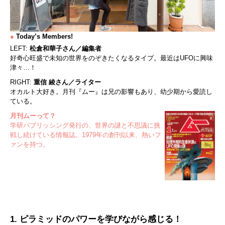
●
Today’s Members!
LEFT:
松倉和華子さん／編集者
好奇心旺盛で未知の世界をのぞきたくなるタイプ。最近はUFOに興味
津々…！
RIGHT:
重信 綾さん／ライター
オカルト大好き。月刊『ムー』は兄の影響もあり、幼少期から愛読し
ている。
月刊ムーって？
学研パブリッシング発行の、世界の謎と不思議に挑
戦し続けている情報誌。1979年の創刊以来、熱いフ
ァンを持つ。
1. ピラミッドのパワーを学びながら感じる！