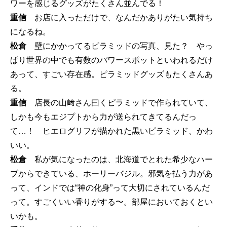
ワーを感じるグッズがたくさん並んでる！
重信
お店に入っただけで、なんだかありがたい気持ち
になるね。
松倉
壁にかかってるピラミッドの写真、見た？ やっ
ぱり世界の中でも有数のパワースポットといわれるだけ
あって、すごい存在感。ピラミッドグッズもたくさんあ
る。
重信
店長の山﨑さん曰くピラミッドで作られていて、
しかも今もエジプトから力が送られてきてるんだっ
て…！ ヒエログリフが描かれた黒いピラミッド、かわ
いい。
松倉
私が気になったのは、北海道でとれた希少なハー
ブからできている、ホーリーバジル。邪気を払う力があ
って、インドでは“神の化身”って大切にされているんだ
って。すごくいい香りがする〜。部屋においておくとい
いかも。