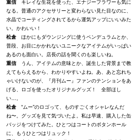
重信
キレイな生花を使った、エナジーフラワーも気に
なる。普通のアクセサリーと変わらない見た目なのに、
水晶でコーティングされてるから運気アップにいいみた
い。かわいい！
松倉
ほかにもダウンジングに使うペンデュラムとか、
普段、お目にかかれないユニークなアイテムがいっぱい
あるのも面白い。店長の話を聞くのも楽しいね。
重信
うん、アイテムの意味とか、誕生した背景まで教
えてもらえるから、わかりやすいよね。あ、あと忘れち
ゃいけないのが、『月刊ムー』ファンのテンションをあ
げる、ロゴを使ったオリジナルグッズ！ 全部ほし
い…。
松倉
“ムー”のロゴって、ものすごくオシャレなんだ
ね〜。グッズを見て気づいたよ。私は早速、購入した缶
バッジをつけてみた。ひとつはコートのボタンホール
に、もうひとつはリュック！