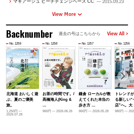
マキアージュ ピーチチェンジベース CC
— 2015.09.23
View More
Backnumber
View All
過去の号はこちらから
No. 1259
No. 1258
No. 1257
No. 1256
北海道 おいしく遊
お茶の時間です。/
鎌倉 ローカルが教
トレンド
ぶ、夏のご褒美
髙橋海人(King &
えてくれた本当の
る新しい“
旅。
…
歩き方 …
店”へ。大
1,250円 —
960円 — 2026.06.26
960円 — 2026.05.28
980円 — 202
2026.07.28