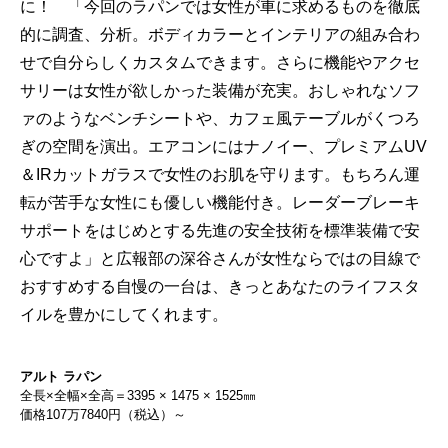
に！ 「今回のラパンでは女性が車に求めるものを徹底
的に調査、分析。ボディカラーとインテリアの組み合わ
せで自分らしくカスタムできます。さらに機能やアクセ
サリーは女性が欲しかった装備が充実。おしゃれなソフ
ァのようなベンチシートや、カフェ風テーブルがくつろ
ぎの空間を演出。エアコンにはナノイー、プレミアムUV
＆IRカットガラスで女性のお肌を守ります。もちろん運
転が苦手な女性にも優しい機能付き。レーダーブレーキ
サポートをはじめとする先進の安全技術を標準装備で安
心ですよ」と広報部の深谷さんが女性ならではの目線で
おすすめする自慢の一台は、きっとあなたのライフスタ
イルを豊かにしてくれます。
アルト ラパン
全長×全幅×全高＝3395 × 1475 × 1525㎜
価格107万7840円（税込）～