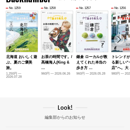
No. 1259
No. 1258
No. 1257
No. 1256
北海道 おいしく遊
お茶の時間です。/
鎌倉 ローカルが教
トレンド
ぶ、夏のご褒美
髙橋海人(King &
えてくれた本当の
る新しい“
旅。
…
歩き方 …
店”へ。大
1,250円 —
960円 — 2026.06.26
960円 — 2026.05.28
980円 — 202
2026.07.28
Look!
編集部からのお知らせ