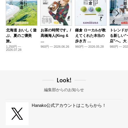
北海道 おいしく遊
お茶の時間です。/
鎌倉 ローカルが教
トレンド
ぶ、夏のご褒美
髙橋海人(King &
えてくれた本当の
る新しい“
旅。
…
歩き方 …
店”へ。大
1,250円 —
960円 — 2026.06.26
960円 — 2026.05.28
980円 — 202
2026.07.28
Look!
編集部からのお知らせ
Hanako公式アカウントはこちらから！