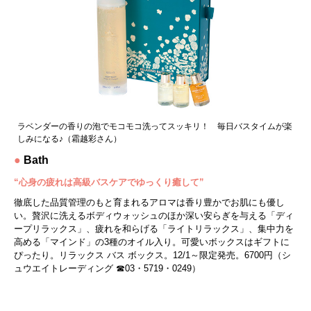
ラベンダーの香りの泡でモコモコ洗ってスッキリ！ 毎日バスタイムが楽
しみになる♪（霜越彩さん）
●
Bath
“心身の疲れは高級バスケアでゆっくり癒して”
徹底した品質管理のもと育まれるアロマは香り豊かでお肌にも優し
い。贅沢に洗えるボディウォッシュのほか深い安らぎを与える「ディ
ープリラックス」、疲れを和らげる「ライトリラックス」、集中力を
高める「マインド」の3種のオイル入り。可愛いボックスはギフトに
ぴったり。リラックス バス ボックス。12/1～限定発売。6700円（シ
ュウエイトレーディング ☎03・5719・0249）