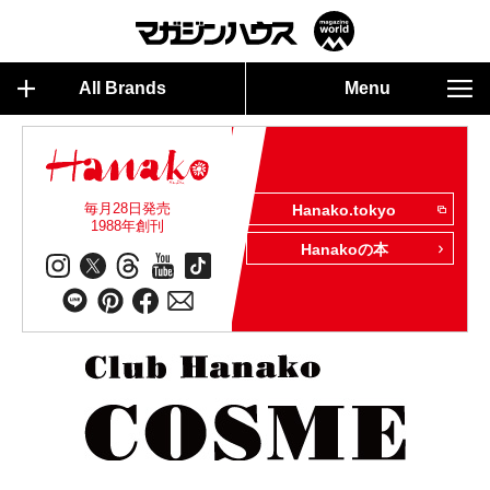
All Brands
Menu
毎月28日発売
Hanako.tokyo
1988年創刊
Hanakoの本