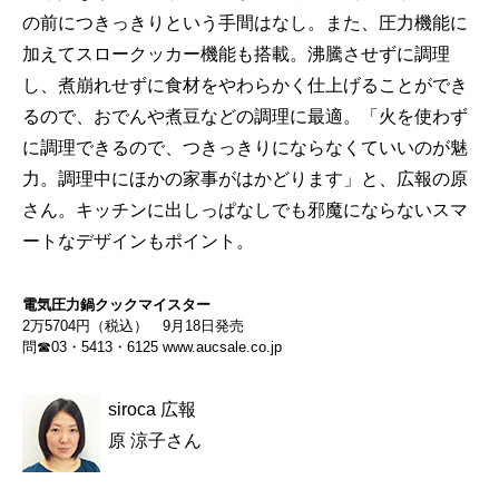
の前につきっきりという手間はなし。また、圧力機能に
加えてスロークッカー機能も搭載。沸騰させずに調理
し、煮崩れせずに食材をやわらかく仕上げることができ
るので、おでんや煮豆などの調理に最適。「火を使わず
に調理できるので、つきっきりにならなくていいのが魅
力。調理中にほかの家事がはかどります」と、広報の原
さん。キッチンに出しっぱなしでも邪魔にならないスマ
ートなデザインもポイント。
電気圧力鍋クックマイスター
2万5704円（税込） 9月18日発売
問☎03・5413・6125
www.aucsale.co.jp
siroca 広報
原 涼子さん