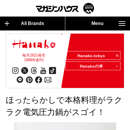
All Brands
Menu
毎月28日発売
Hanako.tokyo
1988年創刊
Hanakoの本
ほったらかしで本格料理がラク
ラク電気圧力鍋がスゴイ！