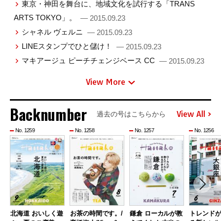
東京・神田を舞台に、地域文化を試行する「TRANS
ARTS TOKYO」。
— 2015.09.23
シャネル ヴェルニ
— 2015.09.23
LINEスタンプでひと儲け！
— 2015.09.23
マキアージュ ピーチチェンジベース CC
— 2015.09.23
View More
Backnumber
View All
過去の号はこちらから
No. 1259
No. 1258
No. 1257
No. 1256
北海道 おいしく遊
お茶の時間です。/
鎌倉 ローカルが教
トレンド