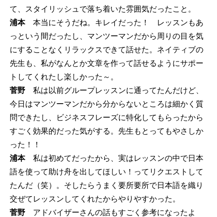
て、スタイリッシュで落ち着いた雰囲気だったこと。
浦本
本当にそうだね。キレイだった！ レッスンもあ
っという間だったし、マンツーマンだから周りの目を気
にすることなくリラックスできて話せた。ネイティブの
先生も、私がなんとか文章を作って話せるようにサポー
トしてくれたし楽しかった～。
菅野
私は以前グループレッスンに通ってたんだけど、
今日はマンツーマンだから分からないところは細かく質
問できたし、ビジネスフレーズに特化してもらったから
すごく効果的だった気がする。先生もとってもやさしか
った！！
浦本
私は初めてだったから、実はレッスンの中で日本
語を使って助け舟を出してほしい！ってリクエストして
たんだ（笑）。そしたらうまく要所要所で日本語を織り
交ぜてレッスンしてくれたからやりやすかった。
菅野
アドバイザーさんの話もすごく参考になったよ