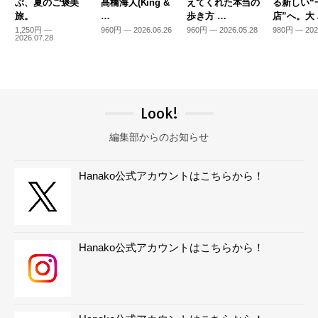
ぶ、夏のご褒美
髙橋海人(King &
えてくれた本当の
る新しい“
旅。
…
歩き方 …
店”へ。大
1,250円 —
960円 — 2026.06.26
960円 — 2026.05.28
980円 — 202
2026.07.28
Look!
編集部からのお知らせ
Hanako公式アカウントはこちらから！
Hanako公式アカウントはこちらから！