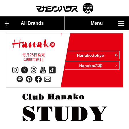
All Brands
Menu
毎月28日発売
Hanako.tokyo
1988年創刊
Hanakoの本