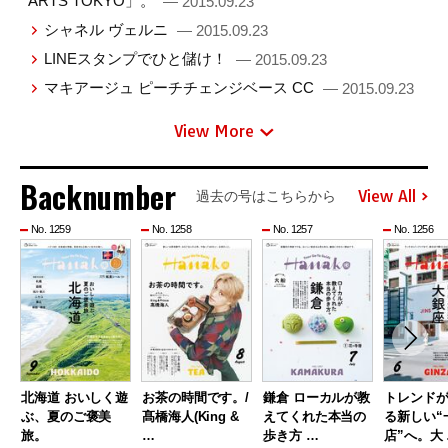
ARTS TOKYO」。
— 2015.09.23
シャネル ヴェルニ
— 2015.09.23
LINEスタンプでひと儲け！
— 2015.09.23
マキアージュ ピーチチェンジベース CC
— 2015.09.23
View More
Backnumber
View All
過去の号はこちらから
No. 1259
No. 1258
No. 1257
No. 1256
北海道 おいしく遊
お茶の時間です。/
鎌倉 ローカルが教
トレンド
ぶ、夏のご褒美
髙橋海人(King &
えてくれた本当の
る新しい“
旅。
…
歩き方 …
店”へ。大