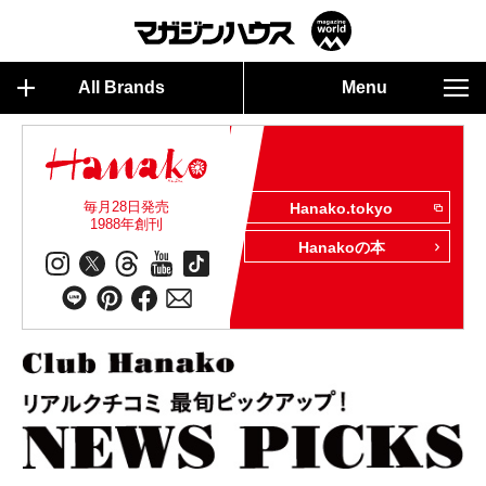
All Brands
Menu
毎月28日発売
Hanako.tokyo
1988年創刊
Hanakoの本