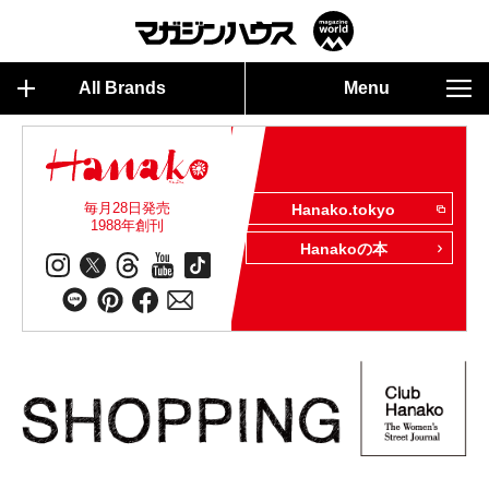
All Brands
Menu
毎月28日発売
Hanako.tokyo
1988年創刊
Hanakoの本