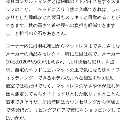
寝具コンサルティングとは快眠のアドバイスをするスタ
ッフのこと。「ベッドに入り自然に入眠できれば、しっ
かりとした睡眠がとれ翌日もスッキリと目覚めることが
できます。枕の高さで首や腰への負担も軽減できます
し」と担当の立石ちあきさん。
コーナー内には羽毛布団からマットレスまでさまざまな
メーカーの商品をセレクト。特に注目は枕で、メーカー
10社の120型の枕が用意され「より快適な眠り」を追
求。自宅のベッドに近いマットの上で気になる枕を「フ
ィッティング」できるホテルのような個室も5つ用意。
個室では枕だけでなく、マットレスの堅さや体が沈む体
圧も測定してもらえ「ぐっすりとした眠り」をとことん
追求できそうだ。所用時間はカウンセリングから体験ま
で30分ほど。リビングフロアで安眠をショッピングして
はいかが。