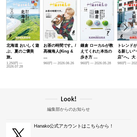
北海道 おいしく遊
お茶の時間です。/
鎌倉 ローカルが教
トレンド
ぶ、夏のご褒美
髙橋海人(King &
えてくれた本当の
る新しい“
旅。
…
歩き方 …
店”へ。大
1,250円 —
960円 — 2026.06.26
960円 — 2026.05.28
980円 — 202
2026.07.28
Look!
編集部からのお知らせ
Hanako公式アカウントはこちらから！