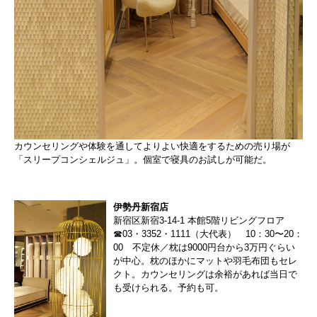
カウンセリングや体験を通してよりよい快適をするための売り場が
「スリープコンシェルジュ」。個室で寝具のお試しが可能だ。
伊勢丹新宿店
新宿区新宿3-14-1 本館5階リビングフロア
☎03・3352・1111（大代表） 10：30〜20：
00 不定休／枕は9000円台から3万円ぐらい
が中心。枕のほかにマットや羽毛布団もセレ
クト。カウンセリングは余裕があれば当日で
も受けられる。予約も可。