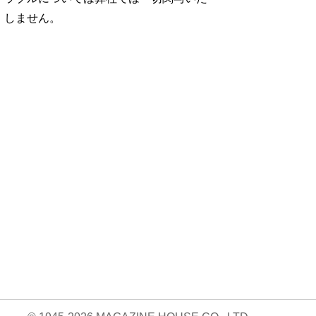
しません。
No. 1252
No. 1251
No. 1250
想図
良運を掴む 新・開
猫がいれば、幸せ/
お酒の新常識。/寺
rou …
運術。
佐久間大介
西拓人
960円 — 2025.12.26
960円 — 2025.11.28
960円 — 2025.10.28