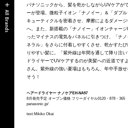
パナソニックから、髪を乾かしながらUVケアが
ーが登場。微粒子イオン「ナノイー」＆「ダブル
キューティクルを密着させ、摩擦によるダメージ
へ。また、新搭載の「ナノイー」イオンチャージP
ったマイナスの電気をパネルに引きつけ、「ナノ
ネラル」をさらに付着しやすくさせ、乾かすたび
りやすい髪に。「紫外線は年間を通して降り注い
ドライヤーでUVケアするのが美髪への近道です
さん。紫外線の強い夏場はもちろん、年中手放せ
そう！
ヘアードライヤー ナノケアEH-NA97
8月発売予定 オープン価格 フリーダイヤル0120・878・365
panasonic.jp/
text:Mikiko Okai