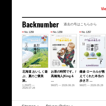
Vi
Backnumber
過去の号はこちらから
No. 1259
No. 1258
No. 1257
北海道 おいしく遊
お茶の時間です。/
鎌倉 ローカルが教
ぶ、夏のご褒美
髙橋海人(King &
えてくれた本当の
旅。
…
歩き方 …
1,250円 —
960円 — 2026.06.26
960円 — 2026.05.28
2026.07.28