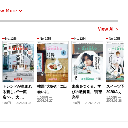
ew More
View All
No. 1256
No. 1255
No. 1254
No. 1253
トレンドが生まれ
韓国“大好き”に出
未来をつくる、学
スイーツ予
る新しい“一流
会いに。
びの教科書。/阿部
2026/Aぇ! g
店”へ。大 …
亮平
1,060円 —
1,100円 —
2026.03.27
2026.01.28
980円 — 2026.04.28
960円 — 2026.02.27