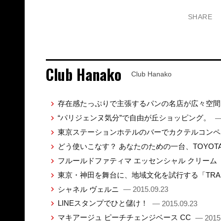
SHARE
Club Hanako
Club Hanako
存在感たっぷりで主張するパンの名店が広々空
“パリジェンヌ気分”で自由が丘ショッピング。
—
東京ステーションホテルのバーでカクテルコン
どう使いこなす？ あなたのための一台、TOYO
フルールドファティマ エッセンシャル クリーム
東京・神田を舞台に、地域文化を試行する「TRANS
シャネル ヴェルニ
— 2015.09.23
LINEスタンプでひと儲け！
— 2015.09.23
マキアージュ ピーチチェンジベース CC
— 2015