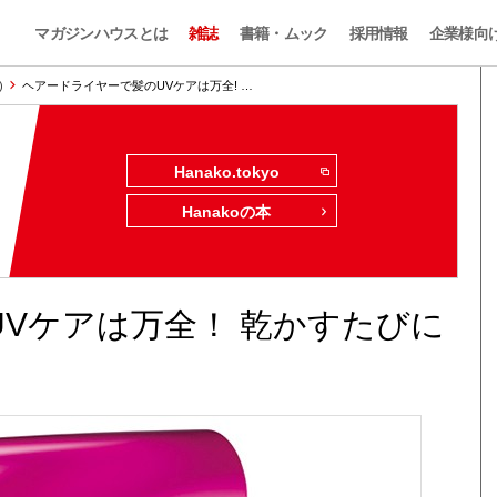
マガジンハウスとは
雑誌
書籍・ムック
採用情報
企業様向
)
ヘアードライヤーで髪のUVケアは万全! …
Hanako.tokyo
Hanakoの本
Vケアは万全！ 乾かすたびに