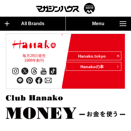
All Brands
Menu
毎月28日発売
Hanako.tokyo
1988年創刊
Hanakoの本