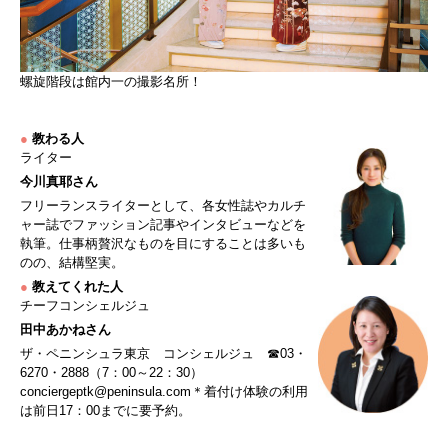
螺旋階段は館内一の撮影名所！
●
教わる人
ライター
今川真耶さん
フリーランスライターとして、各女性誌やカルチ
ャー誌でファッション記事やインタビューなどを
執筆。仕事柄贅沢なものを目にすることは多いも
のの、結構堅実。
●
教えてくれた人
チーフコンシェルジュ
田中あかねさん
ザ・ペニンシュラ東京 コンシェルジュ ☎03・
6270・2888（7：00～22：30）
conciergeptk@peninsula.com
＊着付け体験の利用
は前日17：00までに要予約。