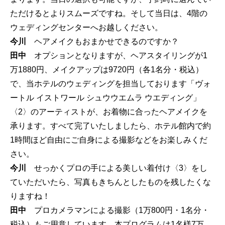
ただけるとよりスムーズですね。そして当日は、4階の
ウェディングセンターへお越しください。
今川
ヘアメイクもおまかせできるのですか？
田中
オプションとなりますが、ヘアスタイリングが1
万1‌8‌8‌0円、メイクアップは9‌7‌2‌0円（各1名分・税込）
で、当ホテルのウェディングを担当しております「ヴォ
ートル イストワール シュウウエムラ ウエディング」
〈2〉のアーティストが、お着物に合ったヘアメイクを
承ります。すべて完了いたしましたら、ホテル館内で約
1時間ほど自由にご自身による撮影などをお楽しみくだ
さい。
今川
せっかくプロの手による美しい着付け〈3〉をし
ていただいたら、写真もきちんとしたものを残したくな
りますね！
田中
プロカメラマンによる撮影（1万8‌0‌0円・1名分・
税込）もご用意しています。本プログラムは1名様7万