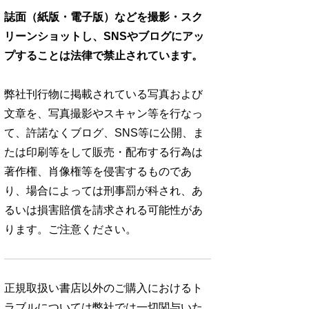
誌面（紙版・電子版）などを撮影・スク
リーンショットし、SNSやブログにアッ
プすることは法律で禁止されています。
弊社刊行物に掲載されている写真および
文章を、写真撮影やスキャン等を行なっ
て、許諾なくブログ、SNS等に公開、ま
たは印刷等をして販売・配布する行為は
著作権、肖像権等を侵害するものであ
り、場合によっては刑事罰が科され、あ
るいは損害賠償を請求される可能性があ
ります。ご注意ください。
No. 1252
No. 1251
No. 1250
正規取扱い書店以外のご購入におけるト
ラブルについては弊社では一切関与いた