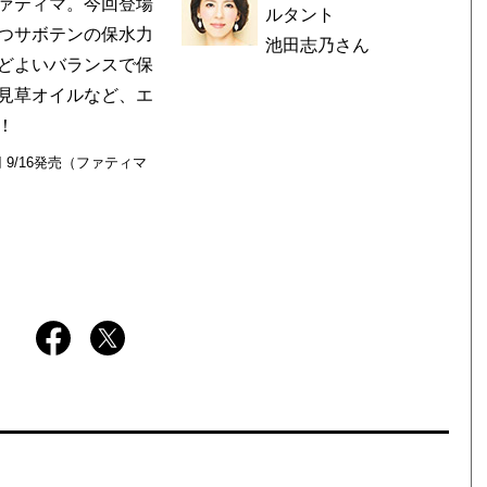
ァティマ。今回登場
ルタント
つサボテンの保水力
池田志乃さん
どよいバランスで保
見草オイルなど、エ
！
 9/16発売（ファティマ