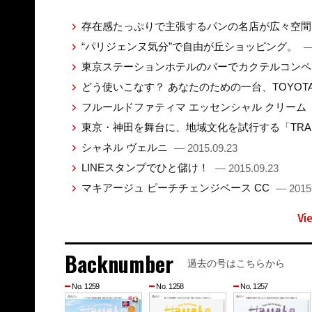
存在感たっぷりで主張するパンの名店が広々空
“パリジェンヌ気分”で自由が丘ショッピング。
—
東京ステーションホテルのバーでカクテルコン
どう使いこなす？ あなたのための一台、TOYO
フルールドファティマ エッセンシャル クリーム
東京・神田を舞台に、地域文化を試行する「TRANS
シャネル ヴェルニ
— 2015.09.23
LINEスタンプでひと儲け！
— 2015.09.23
マキアージュ ピーチチェンジベース CC
— 2015
Vi
Backnumber
過去の号はこちらから
No. 1259
No. 1258
No. 1257