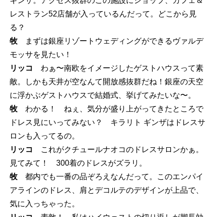
ギンザ。アクセス抜群のこの施設にショップ、カフェ＆
レストラン52店舗が入っているんだって。どこから見
る？
牧
まずは銀座リゾートウェディングができるヴァルデ
モッサを見たい！
リッコ
わぁ〜南欧をイメージしたゲストハウスって素
敵。しかも天井が空なんて開放感抜群だね！銀座の天空
に浮かぶゲストハウスで結婚式、挙げてみたいな〜。
牧
わかる！ ねぇ、気分が盛り上がってきたところで
ドレス見にいってみない？ キラリト ギンザはドレスサ
ロンも入ってるの。
リッコ
これがクチュールナオコのドレスサロンかぁ。
見てみて！ 300着のドレスがズラリ。
牧
都内でも一番の品ぞろえなんだって。このエンパイ
アラインのドレス、肩とデコルテのデザインが上品で、
気に入っちゃった。