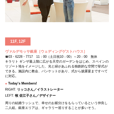
11F, 12F
ヴァルデモッサ銀座［ウェディングゲストハウス］
☎03・6228・7717 11：00（土日祝10：00）～20：00 無休
キラリト ギンザ最上階に広がる天空のガーデンをはじめ、スペインの
リゾート地をイメージした、光と緑があふれる独創的な空間で挙式が
できる。施設内に教会、バンケットがあり、式から披露宴まですべて
に対応。
●
Today’s Members!
RIGHT:
リッコさん／イラストレーター
LEFT:
牧 佐江子さん／デザイナー
周りの結婚ラッシュで、幸せのお裾分けをもらっているという仲良し
二人組。銀座エリアは、ギャラリー巡りすることが多いそう。