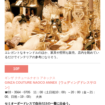
エレガントなキャンドルのほか、家具や照明も販売。店内を眺めてい
るだけでインテリアの参考になりそう。
10F
ギンザ クチュールナオコ アネックス
GINZA COUTURE NAOCO ANNEX［ウェディングドレスサロ
ン］
☎03・3564・0705 11：00（土日祝10：00）～20：00（金～21：
00、日祝～19：00） 火休
セミオーダードレスで自分だけの一着に出会う。