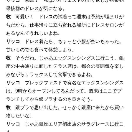
リッコ
素敵！ 私はハイウェストの切り返しが脚長効
果抜群のドレスが気になる。
牧
可愛い！ ドレスの試着って週末は予約が埋まりが
ちだから、仕事帰りに立ち寄れる場所にドレスサロンが
あるなんてうれしいよね。
リッコ
ドレス着たら、ちょっと小腹が空いちゃった。
甘いものでも食べて休憩しよう。
牧
そうだね。じゃあエッグスンシングスに行こう。銀
座の中央通りに面したテラス席は、都会の雰囲気を楽し
みながらリラックスして食事できるよね。
リッコ
ブレックファストで有名なエッグスンシングス
は、9時からオープンしてるんだって。週末はここでブ
ランチしてから銀ブラするのも良さそう。
牧
銀ブラで思い出した。せっかく銀座に来たから買い
物したいな。
リッコ
じゃあ銀座エリア初出店のサラグレースに行こ