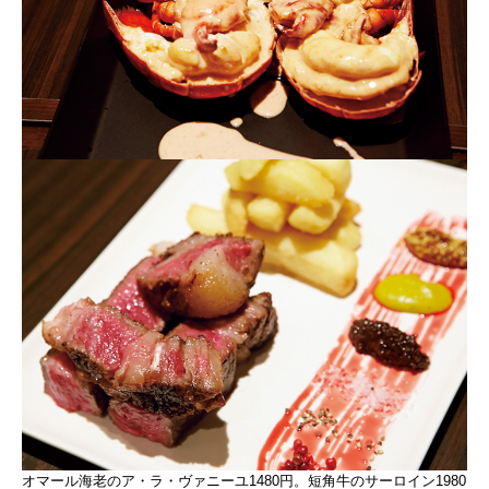
オマール海老のア・ラ・ヴァニーユ1480円。短角牛のサーロイン1980