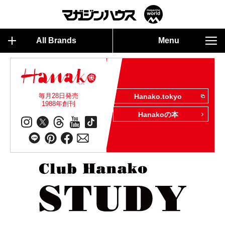
All Brands
Menu
毎月28日発売
Hanako.tokyo
1988年創刊
Hanakoの本