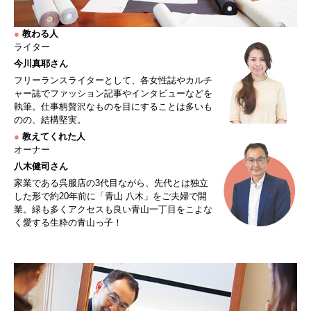
●
教わる人
ライター
今川真耶さん
フリーランスライターとして、各女性誌やカルチ
ャー誌でファッション記事やインタビューなどを
執筆。仕事柄贅沢なものを目にすることは多いも
のの、結構堅実。
●
教えてくれた人
オーナー
八木健司さん
家業である呉服店の3代目ながら、先代とは独立
した形で約20年前に「青山 八木」をご夫婦で開
業。緑も多くアクセスも良い青山一丁目をこよな
く愛する生粋の青山っ子！