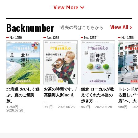
View More
Backnumber
View All
過去の号はこちらから
No. 1259
No. 1258
No. 1257
No. 1256
北海道 おいしく遊
お茶の時間です。/
鎌倉 ローカルが教
トレンド
ぶ、夏のご褒美
髙橋海人(King &
えてくれた本当の
る新しい“
旅。
…
歩き方 …
店”へ。大
1,250円 —
960円 — 2026.06.26
960円 — 2026.05.28
980円 — 202
2026.07.28