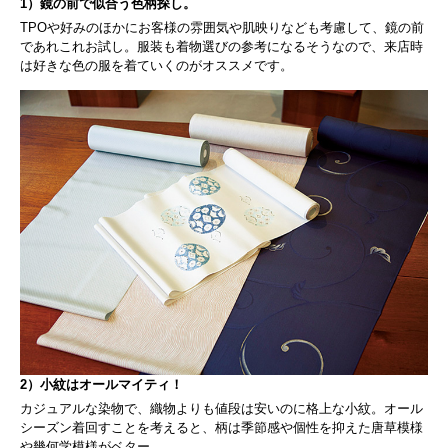
1）鏡の前で似合う色柄探し。
TPOや好みのほかにお客様の雰囲気や肌映りなども考慮して、鏡の前
であれこれお試し。服装も着物選びの参考になるそうなので、来店時
は好きな色の服を着ていくのがオススメです。
2）小紋はオールマイティ！
カジュアルな染物で、織物よりも値段は安いのに格上な小紋。オール
シーズン着回すことを考えると、柄は季節感や個性を抑えた唐草模様
や幾何学模様がベター。