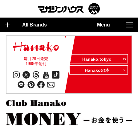
All Brands
Menu
毎月28日発売
Hanako.tokyo
1988年創刊
Hanakoの本