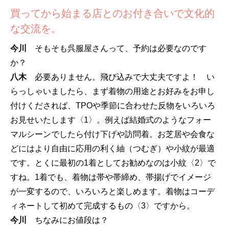
買ってから始まる店とのお付き合いで文化的
な交流を。
今川
そもそも呉服屋さんって、予約は必要なのです
か？
八木
必要ありません。飛び込みで大丈夫ですよ！ い
らっしゃいましたら、まず着物の用途とお好みをお申し
付けくだされば、TPOや季節に合わせた反物をいろいろ
お見せいたします〈1〉。例えば結婚式のようなフォー
マルシーンでしたら付け下げや訪問着。お芝居や会食な
どにはより自由に応用の利く紬（つむぎ）や小紋が最適
です。とくに最初の1着としてお勧めなのは小紋〈2〉で
すね。1着でも、着物は帯や帯締め、帯揚げでイメージ
が一変するので、いろいろと楽しめます。着物はコーデ
ィネートして初めて完成するもの〈3〉ですから。
今川
ちなみにお値段は？