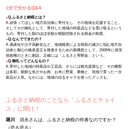
1分で分かるQ&A
●
Q.ふるさと納税とは？
A.頑張ってほしい地方自治体に寄付をし、その地域を応援すること。
そしてその御礼として、寄付した地域の特産品などを受け取るという
もの。寄付した額のほぼ全額が税額控除される税金の制度。
●
Q.なんでできたの？
A.過疎化や少子高齢化など、地域格差による税収の減少に悩む地方自
治体と都心の格差是正を推進するための新構想として、2008年に前安
倍政権のときに創設。正確には「ふるさと寄附金」という。
●
Q.御礼ってどんなもの？
A.寄付した地域の特産品や工芸品、さらには観光資源など、その種類
は多彩。新鮮な魚介やお肉、お米に野菜、果物と、現地で育った一次
産品が人気。なかには、地域のゆるキャラを使ったグッズも。
ふるさと納税のことなら「ふるさとチョイ
ス」に聞け！
堀川
須永さんは、ふるさと納税の何者なのですか？
（恐る恐る）