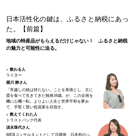
日本活性化の鍵は、ふるさと納税にあっ
た。【前篇】
地域の特産品がもらえるだけじゃない！ ふるさと納税
の魅力と可能性に迫る。
●
教わる人
ライター
堀川 静さん
「宵越しの銭は持たない」ことを美徳とし、主に
霞を食べて生きてきた独身34歳。が、この企画を
機に心機一転。よりよい人生と世界平和を夢み
て、手堅く賢い投資家を目指す。
●
教えてくれた人
トラストバンク代表
須永珠代さん
WEBコンサルタントとして活躍後、日本初のふ