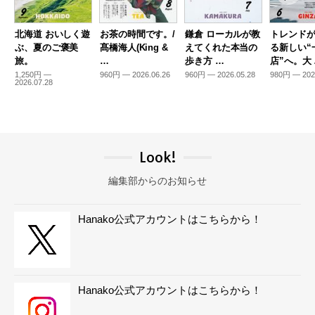
北海道 おいしく遊
お茶の時間です。/
鎌倉 ローカルが教
トレンド
ぶ、夏のご褒美
髙橋海人(King &
えてくれた本当の
る新しい“
旅。
…
歩き方 …
店”へ。大
1,250円 —
960円 — 2026.06.26
960円 — 2026.05.28
980円 — 202
2026.07.28
Look!
編集部からのお知らせ
Hanako公式アカウントはこちらから！
Hanako公式アカウントはこちらから！