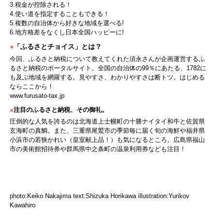
3.税金が控除される！
4.使い道を指定することもできる！
5.複数の自治体から好きな地域を選べる!
6.地方格差をなくし日本全国ハッピーに!
●
「ふるさとチョイス」とは？
今回、ふるさと納税について教えてくれた須永さんが企画運営するふ
るさと納税のポータルサイト。全国の自治体の99％にあたる、1782に
も及ぶ地域を網羅する。見やすさ、わかりやすさは断トツ。はじめる
ならここから！
www.furusato-tax.jp
●
注目のふるさと納税、その御礼。
圧倒的な人気を誇るのは北海道上士幌町の十勝ナイタイ和牛と佐賀県
玄海町の真鯛。また、三重県尾鷲市の季節毎に届く旬の海鮮や福井県
小浜市の若狭かれい（皇室献上品！）も気になるところ。広島県福山
市の美術館招待券や群馬県中之条町の温泉利用券なども注目！
photo:Keiko Nakajima text:Shizuka Horikawa illustration:Yurikov
Kawahiro