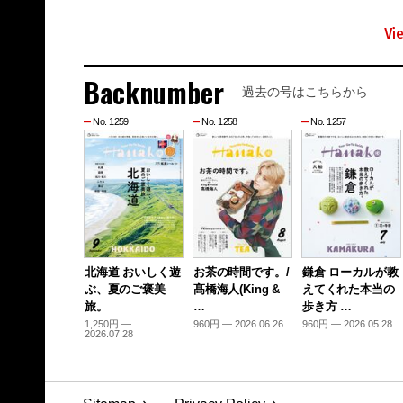
Vi
Backnumber
過去の号はこちらから
No. 1259
No. 1258
No. 1257
北海道 おいしく遊
お茶の時間です。/
鎌倉 ローカルが教
ぶ、夏のご褒美
髙橋海人(King &
えてくれた本当の
旅。
…
歩き方 …
1,250円 —
960円 — 2026.06.26
960円 — 2026.05.28
2026.07.28