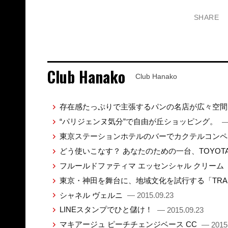
SHARE
Club Hanako
Club Hanako
存在感たっぷりで主張するパンの名店が広々空
“パリジェンヌ気分”で自由が丘ショッピング。
—
東京ステーションホテルのバーでカクテルコン
どう使いこなす？ あなたのための一台、TOYO
フルールドファティマ エッセンシャル クリーム
東京・神田を舞台に、地域文化を試行する「TRANS
シャネル ヴェルニ
— 2015.09.23
LINEスタンプでひと儲け！
— 2015.09.23
マキアージュ ピーチチェンジベース CC
— 2015