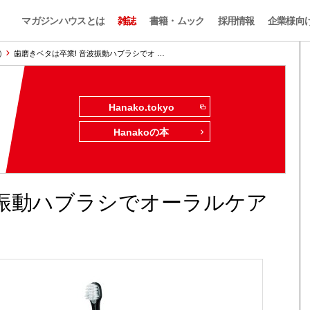
マガジンハウスとは
雑誌
書籍・ムック
採用情報
企業様向
)
歯磨きベタは卒業! 音波振動ハブラシでオ …
Hanako.tokyo
Hanakoの本
波振動ハブラシでオーラルケア