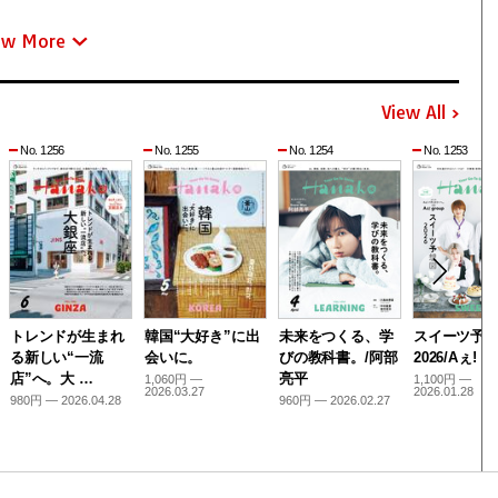
ew More
View All
No. 1256
No. 1255
No. 1254
No. 1253
トレンドが生まれ
韓国“大好き”に出
未来をつくる、学
スイーツ予
る新しい“一流
会いに。
びの教科書。/阿部
2026/Aぇ! g
店”へ。大 …
亮平
1,060円 —
1,100円 —
2026.03.27
2026.01.28
980円 — 2026.04.28
960円 — 2026.02.27