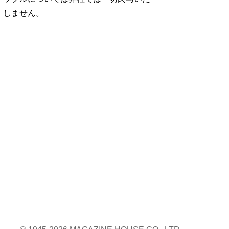
しません。
No. 1252
No. 1251
No. 1250
想図
良運を掴む 新・開
猫がいれば、幸せ/
お酒の新常識。/寺
rou …
運術。
佐久間大介
西拓人
960円 — 2025.12.26
960円 — 2025.11.28
960円 — 2025.10.28