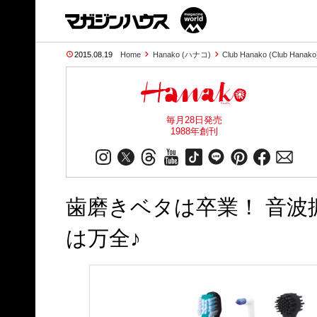
2015.08.19
Home
Hanako (ハナコ)
Club Hanako (Club Hanako
毎月28日発売
1988年創刊
歯磨きベタは卒業！ 音
は万全♪