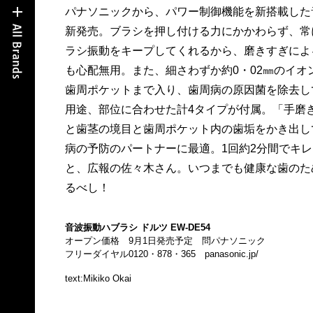
パナソニックから、パワー制御機能を新搭載した
新発売。ブラシを押し付ける力にかかわらず、常
ラシ振動をキープしてくれるから、磨きすぎによ
も心配無用。また、細さわずか約0・0‌2㎜のイ
歯周ポケットまで入り、歯周病の原因菌を除去し
用途、部位に合わせた計4タイプが付属。「手磨
と歯茎の境目と歯周ポケット内の歯垢をかき出し
病の予防のパートナーに最適。1回約2分間でキ
と、広報の佐々木さん。いつまでも健康な歯のた
るべし！
音波振動ハブラシ ドルツ EW‐DE54
オープン価格 9月1日発売予定 問パナソニック
フリーダイヤル0120・878・365
panasonic.jp/
text:Mikiko Okai