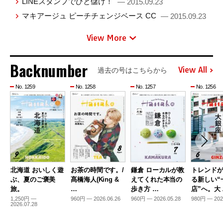
LINEスタンプでひと儲け！
— 2015.09.23
マキアージュ ピーチチェンジベース CC
— 2015.09.23
View More
Backnumber
View All
過去の号はこちらから
No. 1259
No. 1258
No. 1257
No. 1256
北海道 おいしく遊
お茶の時間です。/
鎌倉 ローカルが教
トレンド
ぶ、夏のご褒美
髙橋海人(King &
えてくれた本当の
る新しい“
旅。
…
歩き方 …
店”へ。大
1,250円 —
960円 — 2026.06.26
960円 — 2026.05.28
980円 — 202
2026.07.28