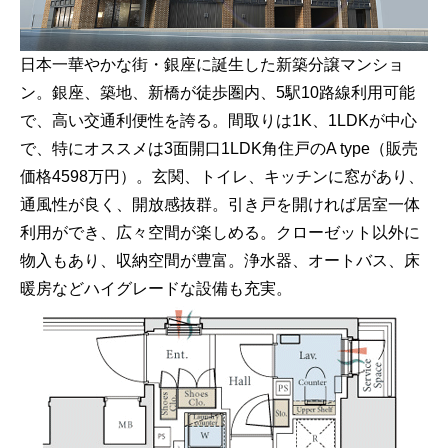
日本一華やかな街・銀座に誕生した新築分譲マンショ
ン。銀座、築地、新橋が徒歩圏内、5駅10路線利用可能
で、高い交通利便性を誇る。間取りは1K、1LDKが中心
で、特にオススメは3面開口1LDK角住戸のA type（販売
価格4598万円）。玄関、トイレ、キッチンに窓があり、
通風性が良く、開放感抜群。引き戸を開ければ居室一体
利用ができ、広々空間が楽しめる。クローゼット以外に
物入もあり、収納空間が豊富。浄水器、オートバス、床
暖房などハイグレードな設備も充実。