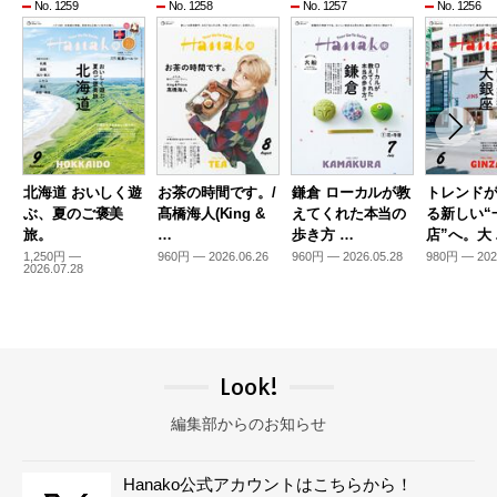
No. 1259
No. 1258
No. 1257
No. 1256
北海道 おいしく遊
お茶の時間です。/
鎌倉 ローカルが教
トレンド
ぶ、夏のご褒美
髙橋海人(King &
えてくれた本当の
る新しい“
旅。
…
歩き方 …
店”へ。大
1,250円 —
960円 — 2026.06.26
960円 — 2026.05.28
980円 — 202
2026.07.28
Look!
編集部からのお知らせ
Hanako公式アカウントはこちらから！