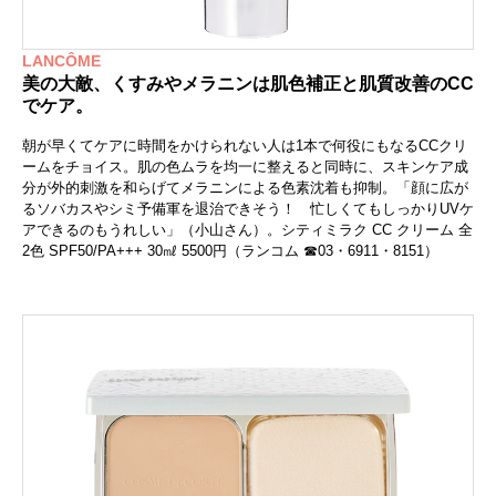
LANCÔME
美の大敵、くすみやメラニンは肌色補正と肌質改善のCC
でケア。
朝が早くてケアに時間をかけられない人は1本で何役にもなるCCクリ
ームをチョイス。肌の色ムラを均一に整えると同時に、スキンケア成
分が外的刺激を和らげてメラニンによる色素沈着も抑制。「顔に広が
るソバカスやシミ予備軍を退治できそう！ 忙しくてもしっかりUVケ
アできるのもうれしい」（小山さん）。シティミラク CC クリーム 全
2色 SPF50/PA+++ 30㎖ 5500円（ランコム ☎03・6911・8151）