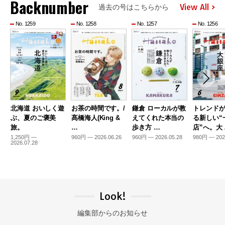
Backnumber
View All
過去の号はこちらから
No. 1259
No. 1258
No. 1257
No. 1256
北海道 おいしく遊
お茶の時間です。/
鎌倉 ローカルが教
トレンド
ぶ、夏のご褒美
髙橋海人(King &
えてくれた本当の
る新しい“
旅。
…
歩き方 …
店”へ。大
1,250円 —
960円 — 2026.06.26
960円 — 2026.05.28
980円 — 202
2026.07.28
Look!
編集部からのお知らせ