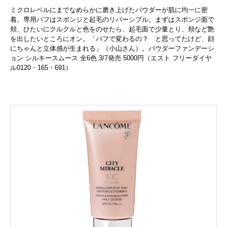
ミクロレベルにまでなめらかに磨き上げたパウダーが肌に均一に密
着。専用パフはスポンジと起毛のリバーシブル。まずはスポンジ面で
頬、ひたいにクルクルと色をのせたら、起毛面で少量とり、頬など艶
を出したいところにオン。「パフで変わるの？ と思ってたけど、顔
にちゃんと立体感が生まれる」（小山さん）。パウダーファンデーシ
ョン シルキースムース 全6色 3/7発売 5000円（エスト フリーダイヤ
ル0120・165・691）