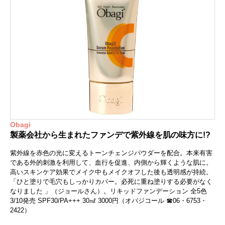
Obagi
製薬会社から生まれたファンデで紫外線を肌の味方に!?
紫外線を赤色の光に変えるトーンチェンジパウダーを配合。本来有害
である外的刺激を利用して、血行を促進、内側から輝くような肌に。
高いスキンケア効果でメイク中もメイクオフした後も透明感が持続。
「ひと塗りで毛穴もしっかりカバー。必死に重ね塗りする必要がなく
なりました 」（ジョールさん）。リキッドファンデーション 全5色
3/10発売 SPF30/PA+++ 30㎖ 3000円（オバジコール ☎06・6753・
2422）