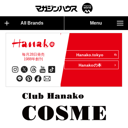
All Brands
Menu
毎月28日発売
Hanako.tokyo
1988年創刊
Hanakoの本