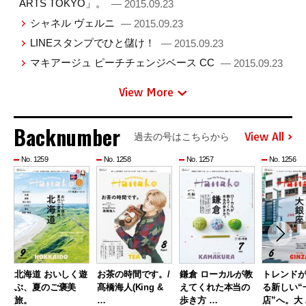
ARTS TOKYO」。
— 2015.09.23
シャネル ヴェルニ
— 2015.09.23
LINEスタンプでひと儲け！
— 2015.09.23
マキアージュ ピーチチェンジベース CC
— 2015.09.23
View More
Backnumber
View All
過去の号はこちらから
No. 1259
No. 1258
No. 1257
No. 1256
北海道 おいしく遊
お茶の時間です。/
鎌倉 ローカルが教
トレンド
ぶ、夏のご褒美
髙橋海人(King &
えてくれた本当の
る新しい“
旅。
…
歩き方 …
店”へ。大