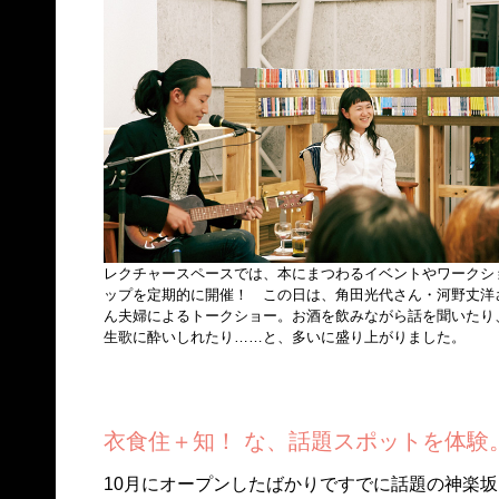
レクチャースペースでは、本にまつわるイベントやワークシ
ップを定期的に開催！ この日は、角田光代さん・河野丈洋
ん夫婦によるトークショー。お酒を飲みながら話を聞いたり
生歌に酔いしれたり……と、多いに盛り上がりました。
衣食住＋知！ な、話題スポットを体験
10月にオープンしたばかりですでに話題の神楽坂