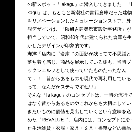
の新スポット「lakagu」に潜入してきました！「l
kagu」は、もともと新潮社の書籍倉庫だった建物
をリノベーションしたキュレーションストア。外
観デザインは、「隈研吾建築都市設計事務所」が
担当していて、昭和40年代に建てられた倉庫を生
かしたデザインが印象的です。
海津
「店内に〝倉庫〞の面影が残ってて不思議と
落ち着く感じ。商品を展示している棚も、当時ブ
ックシェルフとして使っていたものだったなん
て…！ 昔からあるものを現代で再利用している
って、なんだかステキですね♡」
そんな「la kagu」のコンセプトは、一時の流行
はなく昔からあるものやこれからも大切にしてい
きたいものに価値を見出していくという意味を込
めた〝REVALUE〞。店内には、コンセプトに沿
た生活雑貨・衣服・家具・文具・書籍などの商品