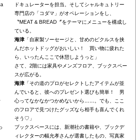
a
ドキュレーターを担当。そしてシャルキュトリー
専門店の「コダマ」がオペレーションをし、
〝MEAT & BREAD〞をテーマにメニューを構成し
ている。
海津
「自家製ソーセージと、甘めのピクルスを挟
んだホットドッグがおいしい！ 買い物に疲れた
ら、いったんここで休憩しようっと」
さて、2階には家具やメンズフロア、ブックスペー
スが広がる。
海津
「その道のプロがセレクトしたアイテムが並
んでいると、彼へのプレゼント選びも簡単！ 男
で
心ってなかなかつかめないから……。でも、ここ
のフロアで見つけたグッズなら相手も喜んでくれ
そう♡」
っ
ブックスペースには、新潮社の書籍や、ブックデ
ィレクターの幅允孝さんが選書したもの、写真家