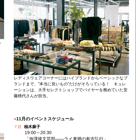
ム
レディスウェアコーナーにはハイブランドからベーシックなブ
ランドまで、“本当に良いもの”だけがそろっている！ キュレ
ーションは、大手セレクトショップでバイヤーを務めていた安
藤桃代さんが担当。
●
11月のイベントスケジュール
柚木麻子
７日
19:00～20:30
「放課後文芸部――ライ麦畑の有吉弘行」