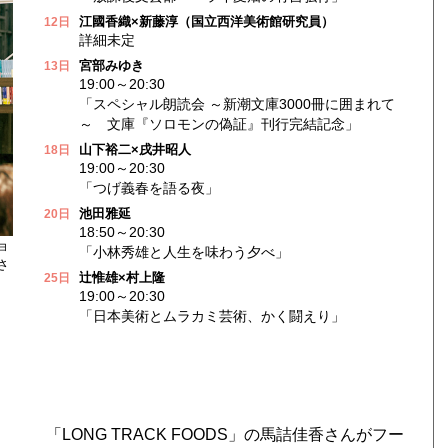
江國香織×新藤淳
（国立西洋美術館研究員）
12日
詳細未定
宮部みゆき
13日
19:00～20:30
「スペシャル朗読会 ～新潮文庫3000冊に囲まれて
～ 文庫『ソロモンの偽証』刊行完結記念」
山下裕二×戌井昭人
18日
19:00～20:30
「つげ義春を語る夜」
池田雅延
20日
18:50～20:30
ョ
「小林秀雄と人生を味わう夕べ」
さ
辻惟雄×村上隆
25日
、
19:00～20:30
「日本美術とムラカミ芸術、かく闘えり」
。
「LONG TRACK FOODS」の馬詰佳香さんがフー