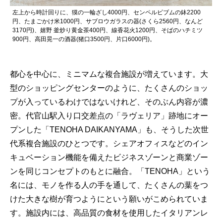
左上から時計回りに、獏の一輪ざし4000円、センペルビブムの鉢2200
円、たまごかけ米1000円、サブロウガラスの器(さくら2560円、なんど
3170円)、嬉野 釜炒り黄金茶400円、線香花火1200円、そばのハチミツ
900円、高田晃一の酒器(猪口3500円、片口6000円)。
都心を中心に、ミニマムな複合施設が増えています。大
型のショッピングセンターのように、たくさんのショッ
プが入っているわけではないけれど、そのぶん内容が濃
密。代官山駅入り口交差点の「ラヴェリア」跡地にオー
プンした「TENOHA DAIKANYAMA」も、そうした次世
代系複合施設のひとつです。シェアオフィスなどのイン
キュベーション機能を備えたビジネスゾーンと商業ゾー
ンを同じコンセプトのもとに融合。「TENOHA」という
名には、モノを作る人の手を通して、たくさんの葉をつ
けた大きな樹が育つようにという願いがこめられていま
す。施設内には、高品質の食材を使用したイタリアンレ