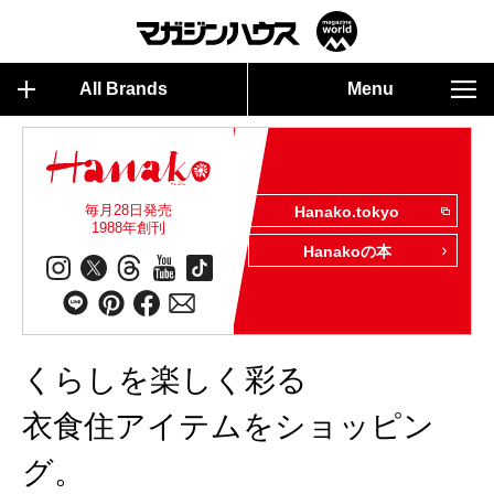
All Brands
Menu
毎月28日発売
Hanako.tokyo
1988年創刊
Hanakoの本
くらしを楽しく彩る
衣食住アイテムをショッピン
グ。