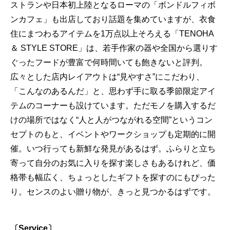
ストランや日本初上陸となるローマの「ボンドルフィボ
ンカフェ」も出店しており話題を集めていますが、衣食
住にまつわるアイテムを1万点以上そろえる「TENOHA
＆ STYLE STORE」は、若手作家の器や全国から選りす
ぐったフードが豊富で何時間いても飽きないと評判。
広々とした店内レイアウトは“見やすさ”にこだわり、
「こんなのあるんだ」と、思わず手に取る季節限定アイ
テムのコーナーも設けています。ただモノを購入するだ
けの場所ではなく“人と人がつながれる空間”というコン
セプトのもと、イベントやワークショップも定期的に開
催。いつ行っても新鮮な発見があるはず。ふらりと立ち
寄って自分のお気に入りを探す楽しさもあるけれど、価
格帯も幅広く、ちょっとしたギフトを探すのにもぴった
り。センスのよい贈り物が、きっと見つかるはずです。
〔Service〕