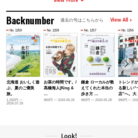
Backnumber
View All
過去の号はこちらから
No. 1259
No. 1258
No. 1257
No. 1256
北海道 おいしく遊
お茶の時間です。/
鎌倉 ローカルが教
トレンド
ぶ、夏のご褒美
髙橋海人(King &
えてくれた本当の
る新しい“
旅。
…
歩き方 …
店”へ。大
1,250円 —
960円 — 2026.06.26
960円 — 2026.05.28
980円 — 202
2026.07.28
Look!