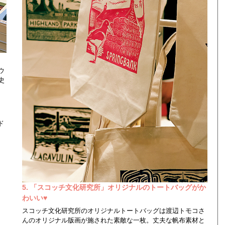
ウ
史
。
ド
5. 「スコッチ文化研究所」オリジナルのトートバッグがか
わいい♥
スコッチ文化研究所のオリジナルトートバッグは渡辺トモコさ
んのオリジナル版画が施された素敵な一枚。丈夫な帆布素材と