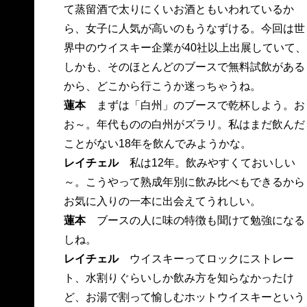
て蒸留酒で太りにくいお酒ともいわれているか
ら、女子に人気が高いのもうなずける。今回は世
界中のウイスキー企業が40社以上出展していて、
しかも、そのほとんどのブースで無料試飲がある
から、どこから行こうか迷っちゃうね。
蓮本
まずは「白州」のブースで乾杯しよう。お
お～。年代ものの白州がズラリ。私はまだ飲んだ
ことがない18年を飲んでみようかな。
レイチェル
私は12年。飲みやすくておいしい
～。こうやって熟成年別に飲み比べもできるから
お気に入りの一本に出会えてうれしい。
蓮本
ブースの人に味の特徴も聞けて勉強になる
しね。
レイチェル
ウイスキーってロックにストレー
ト、水割りぐらいしか飲み方を知らなかったけ
ど、お湯で割って愉しむホットウイスキーという