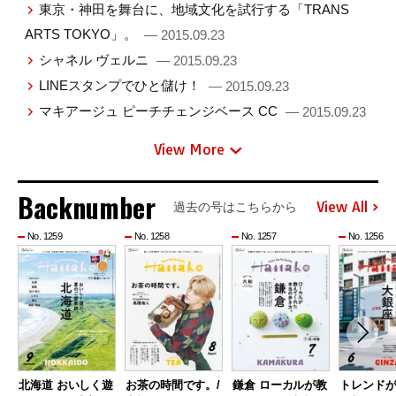
東京・神田を舞台に、地域文化を試行する「TRANS
ARTS TOKYO」。
— 2015.09.23
シャネル ヴェルニ
— 2015.09.23
LINEスタンプでひと儲け！
— 2015.09.23
マキアージュ ピーチチェンジベース CC
— 2015.09.23
View More
Backnumber
View All
過去の号はこちらから
No. 1259
No. 1258
No. 1257
No. 1256
北海道 おいしく遊
お茶の時間です。/
鎌倉 ローカルが教
トレンド