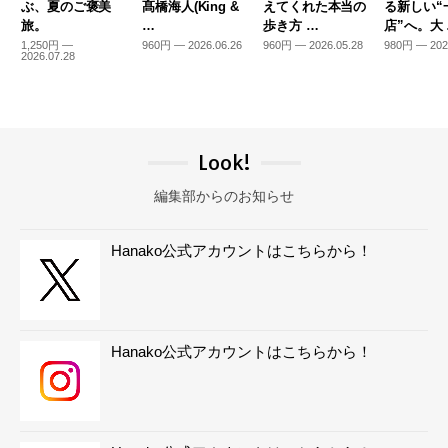
ぶ、夏のご褒美
髙橋海人(King &
えてくれた本当の
る新しい“
旅。
…
歩き方 …
店”へ。大
1,250円 —
960円 — 2026.06.26
960円 — 2026.05.28
980円 — 202
2026.07.28
Look!
編集部からのお知らせ
Hanako公式アカウントはこちらから！
Hanako公式アカウントはこちらから！