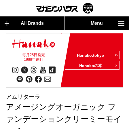
All Brands
Menu
毎月28日発売
Hanako.tokyo
1988年創刊
Hanakoの本
アムリターラ
アメージングオーガニック フ
ァンデーションクリーミーモイ