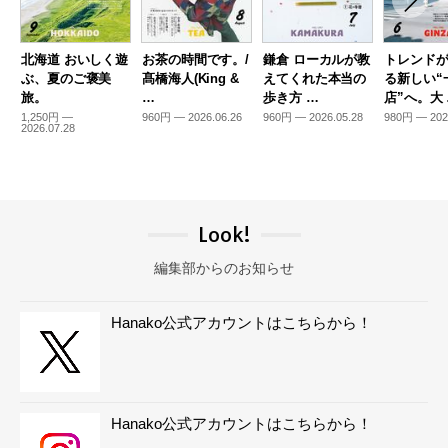
北海道 おいしく遊
お茶の時間です。/
鎌倉 ローカルが教
トレンド
ぶ、夏のご褒美
髙橋海人(King &
えてくれた本当の
る新しい“
旅。
…
歩き方 …
店”へ。大
1,250円 —
960円 — 2026.06.26
960円 — 2026.05.28
980円 — 202
2026.07.28
Look!
編集部からのお知らせ
Hanako公式アカウントはこちらから！
Hanako公式アカウントはこちらから！