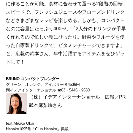
に作ることが可能。食材に合わせて選べる2段階の回転
スピードで、フレッシュジュースやフローズンドリンク
などさまざまなレシピを楽しめる。しかも、コンパクト
なのに容量はたっぷり400㎖。「2人分のドリンクが手早
く作れるので忙しい朝にぴったり。野菜やフルーツを使
った自家製ドリンクで、ビタミンチャージできますよ」
と、広報の武本さん。年中活躍するアイテムをぜひゲッ
トして！
BRUNO コンパクトブレンダー
グリーン、オレンジ、アイボリー各4536円
問イデアインターナショナル ☎03・5446・9530
（株）イデアインターナショナル 広報／PR
武本麻梨絵さん
text:Mikiko Okai
Hanako1095号「Club Hanako」掲載