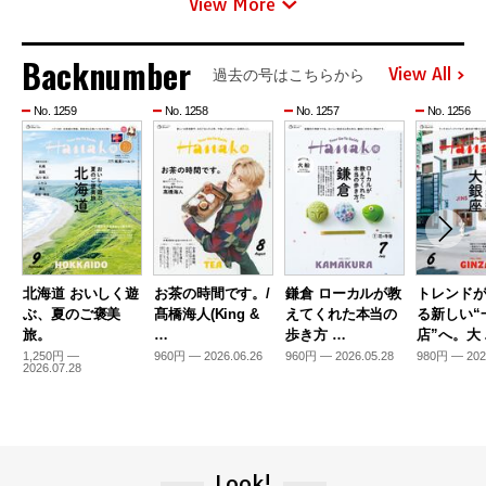
View More
Backnumber
View All
過去の号はこちらから
No. 1259
No. 1258
No. 1257
No. 1256
北海道 おいしく遊
お茶の時間です。/
鎌倉 ローカルが教
トレンド
ぶ、夏のご褒美
髙橋海人(King &
えてくれた本当の
る新しい“
旅。
…
歩き方 …
店”へ。大
1,250円 —
960円 — 2026.06.26
960円 — 2026.05.28
980円 — 202
2026.07.28
Look!