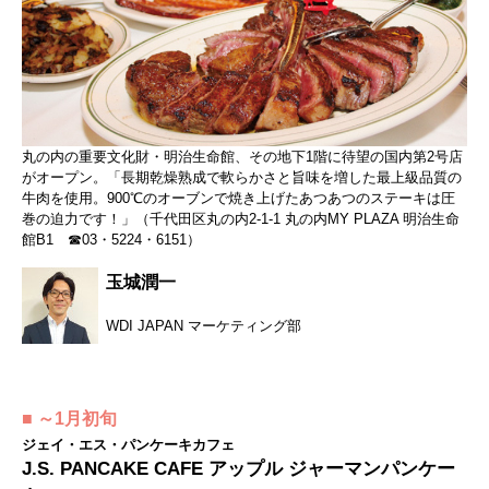
丸の内の重要文化財・明治生命館、その地下1階に待望の国内第2号店
がオープン。「長期乾燥熟成で軟らかさと旨味を増した最上級品質の
牛肉を使用。900℃のオーブンで焼き上げたあつあつのステーキは圧
巻の迫力です！」（千代田区丸の内2-1-1 丸の内MY PLAZA 明治生命
館B1 ☎03・5224・6151）
玉城潤一
WDI JAPAN マーケティング部
■ ～1月初旬
ジェイ・エス・パンケーキカフェ
J.S. PANCAKE CAFE アップル ジャーマンパンケー