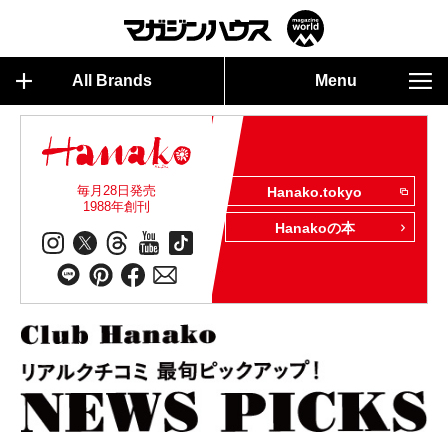
All Brands
Menu
毎月28日発売
Hanako.tokyo
1988年創刊
Hanakoの本