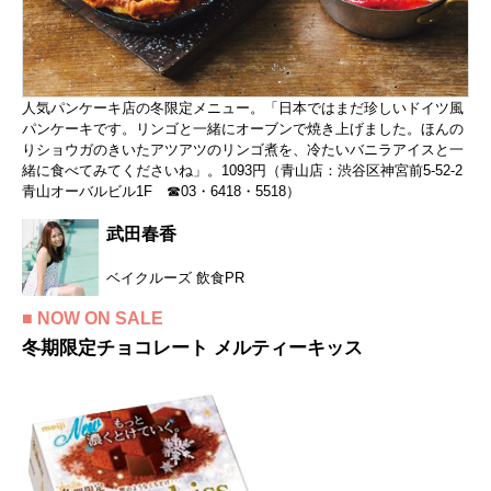
人気パンケーキ店の冬限定メニュー。「日本ではまだ珍しいドイツ風
パンケーキです。リンゴと一緒にオーブンで焼き上げました。ほんの
りショウガのきいたアツアツのリンゴ煮を、冷たいバニラアイスと一
緒に食べてみてくださいね」。1093円（青山店：渋谷区神宮前5-52-2
青山オーバルビル1F ☎03・6418・5518）
武田春香
ベイクルーズ 飲食PR
■ NOW ON SALE
冬期限定チョコレート メルティーキッス