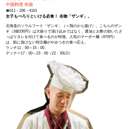
中国料理 布袋
☎011・206・4101
女子もぺろりといける必食！ 名物「ザンギ」。
北海道のソウルフード「ザンギ」（＝鶏のから揚げ）。こちらのザン
ギ（3個330円）は大振りで漬け込みではなく、醤油とお酢の効いたさ
っぱりタレを付けて食べるのが特徴。人気のマーボー麺（870円）
は、餡に負けない特注麺がやみつきの食べ応え。
ランチ11：00～15：00、
ディナー17：00～23：00（22：30LO）