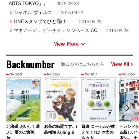
ARTS TOKYO」。
— 2015.09.23
シャネル ヴェルニ
— 2015.09.23
LINEスタンプでひと儲け！
— 2015.09.23
マキアージュ ピーチチェンジベース CC
— 2015.09.23
View More
Backnumber
View All
過去の号はこちらから
No. 1259
No. 1258
No. 1257
No. 1256
北海道 おいしく遊
お茶の時間です。/
鎌倉 ローカルが教
トレンド
ぶ、夏のご褒美
髙橋海人(King &
えてくれた本当の
る新しい“
旅。
…
歩き方 …
店”へ。大