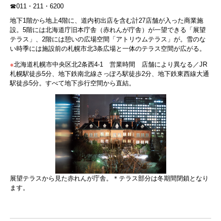
☎011・211・6200
地下1階から地上4階に、道内初出店を含む計27店舗が入った商業施
設。5階には北海道庁旧本庁舎（赤れんが庁舎）が一望できる「展望
テラス」、2階には憩いの広場空間「アトリウムテラス」が。雪のな
い時季には施設前の札幌市北3条広場と一体のテラス空間が広がる。
●
北海道札幌市中央区北2条西4-1 営業時間 店舗により異なる／JR
札幌駅徒歩5分、地下鉄南北線さっぽろ駅徒歩2分、地下鉄東西線大通
駅徒歩5分。すべて地下歩行空間から直結。
展望テラスから見た赤れんが庁舎。＊テラス部分は冬期間閉鎖となり
ます。