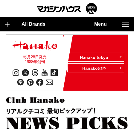
All Brands
Menu
毎月28日発売
Hanako.tokyo
1988年創刊
Hanakoの本