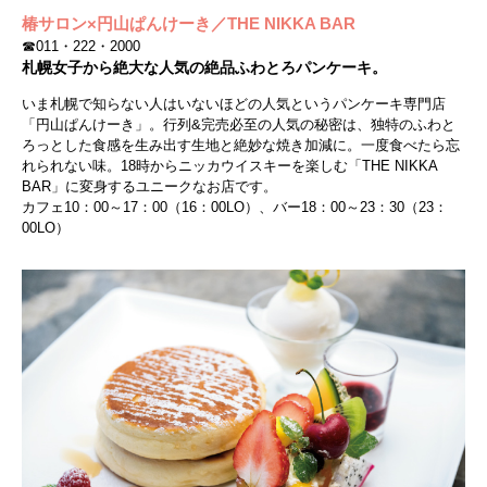
椿サロン×円山ぱんけーき／THE NIKKA BAR
☎011・222・2000
札幌女子から絶大な人気の絶品ふわとろパンケーキ。
いま札幌で知らない人はいないほどの人気というパンケーキ専門店
「円山ぱんけーき」。行列&完売必至の人気の秘密は、独特のふわと
ろっとした食感を生み出す生地と絶妙な焼き加減に。一度食べたら忘
れられない味。18時からニッカウイスキーを楽しむ「THE NIKKA
BAR」に変身するユニークなお店です。
カフェ10：00～17：00（16：00LO）、バー18：00～23：30（23：
00LO）