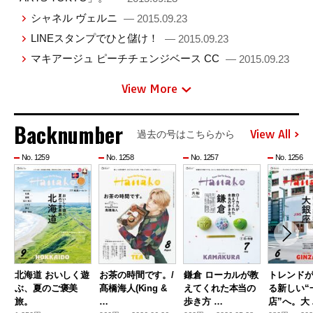
シャネル ヴェルニ
— 2015.09.23
LINEスタンプでひと儲け！
— 2015.09.23
マキアージュ ピーチチェンジベース CC
— 2015.09.23
View More
Backnumber
View All
過去の号はこちらから
No. 1259
No. 1258
No. 1257
No. 1256
北海道 おいしく遊
お茶の時間です。/
鎌倉 ローカルが教
トレンド
ぶ、夏のご褒美
髙橋海人(King &
えてくれた本当の
る新しい“
旅。
…
歩き方 …
店”へ。大