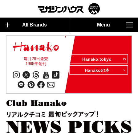
All Brands
Menu
毎月28日発売
Hanako.tokyo
1988年創刊
Hanakoの本