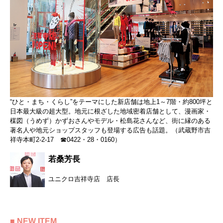
“ひと・まち・くらし”をテーマにした新店舗は地上1～7階・約800坪と
日本最大級の超大型。地元に根ざした地域密着店舗として、漫画家・
楳図（うめず）かずおさんやモデル・松島花さんなど、街に縁のある
著名人や地元ショップスタッフも登場する広告も話題。（武蔵野市吉
祥寺本町2-2-17 ☎0422・28・0160）
若桑芳長
ユニクロ吉祥寺店 店長
■ NEW ITEM