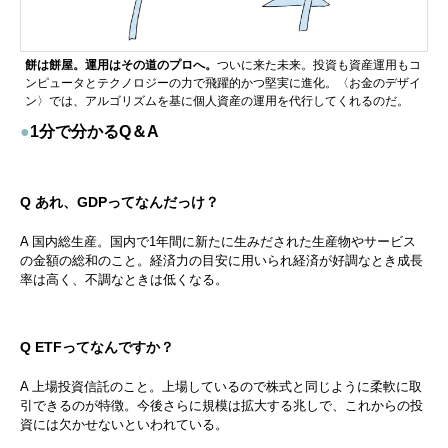
餅は餅屋。運用はその道のプロへ。
ついに来た未来。投資も資産運用もコ
ンピュータとテクノロジーの力で飛躍的かつ堅実に進化。〈お金のデザイ
ン〉では、アルゴリズムを基に個人資産の運用を代行してくれるのだ。
●
1分で分かるQ＆A
Q あれ、GDPってなんだっけ？
A 国内総生産。国内で1年間に新たに生みだされた生産物やサービス
の金額の総和のこと。経済力の目安に用いられ経済が好調なとき成長
率は高く、不調なときは低くなる。
Q ETFってなんですか？
A 上場投資信託のこと。上場しているので株式と同じように柔軟に取
引できるのが特徴。今後さらに規模は拡大する兆しで、これからの投
資には欠かせないといわれている。