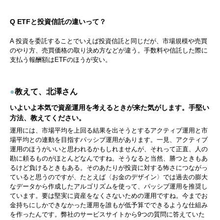
Q ETFと投資信託の違いって？
A 投資を委託することでいえば投資信託と同じだが、市場規模や売買
のやり方、売買価格の取り決め方などが違う。手数料や信託した際に
支払う報酬額はETFのほうが安い。
●
教えて、北澤さん
いよいよ本気で資産運用を考えるときが来た気がします。手堅い
方法、教えてください。
運用には、市場平均を上回る結果を出そうとするアクティブ運用と市
場平均との連動を目指すパッシブ運用があります。一見、アクティブ
運用のほうがいいと思われるかもしれませんが、それって正直、人の
勘に頼るものがほとんどなんですね。そうなると当然、勝つときもあ
るけど負けるときもある。そのあたりが投資に対する怖さにつながっ
ていると思うのですが、たとえば〈お金のデザイン〉では過去の膨大
なデータから作成したアルゴリズムを使って、パッシブ運用を推奨し
ています。要は堅実に資産をなくさないための運用ですね。今までお
金持ちにしかできなかった運用を誰もが低予算でできるような仕組み
を作ったんです。弊社のサービスサイトから9つの質問に答えていた