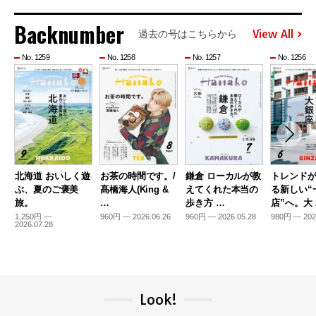
Backnumber
View All
過去の号はこちらから
No. 1259
No. 1258
No. 1257
No. 1256
北海道 おいしく遊
お茶の時間です。/
鎌倉 ローカルが教
トレンド
ぶ、夏のご褒美
髙橋海人(King &
えてくれた本当の
る新しい“
旅。
…
歩き方 …
店”へ。大
1,250円 —
960円 — 2026.06.26
960円 — 2026.05.28
980円 — 202
2026.07.28
Look!