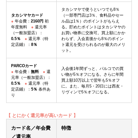
タカシマヤで使うといつでも8％
タカシマヤカード
（一部専門店は3％、食料品やセー
●
年会費：
2160円
初
ル品は1％）のポイントがもらえ
年度無料
●
還元率
る。貯めたポイントはタカシマヤの
（一般加盟店）：
お買い物券に交換可。買上額にかか
0.5％
●
還元率（特
わらず、入会直後から8％のポイン
定店鋪）：
8％
ト還元を受けられるのが最大のメリ
ット。
PARCOカード
入会後1年間ずっと、パルコでの買
●
年会費：
無料
●
還
い物が5％オフになる。さらに年間
元率（一般加盟店）：
買上額10万以上で翌年も5％オフ
0.5％
●
還元率（特
に。また、毎月5・20日には西友・
定店鋪）：
5％
条件あ
リヴィンで5％オフになる。
り
【 とにかく還元率が高いカード 】
カード名／年会費
特徴
／還元率