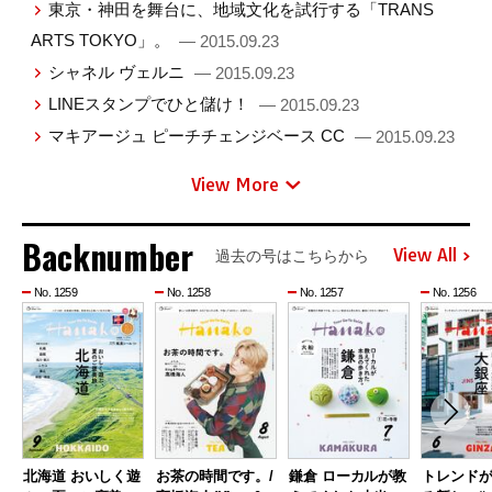
東京・神田を舞台に、地域文化を試行する「TRANS
ARTS TOKYO」。
— 2015.09.23
シャネル ヴェルニ
— 2015.09.23
LINEスタンプでひと儲け！
— 2015.09.23
マキアージュ ピーチチェンジベース CC
— 2015.09.23
View More
Backnumber
View All
過去の号はこちらから
No. 1259
No. 1258
No. 1257
No. 1256
北海道 おいしく遊
お茶の時間です。/
鎌倉 ローカルが教
トレンド