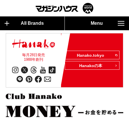
All Brands
Menu
毎月28日発売
Hanako.tokyo
1988年創刊
Hanakoの本