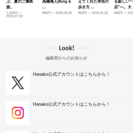
ぶ、夏のご褒美
髙橋海人(King &
えてくれた本当の
る新しい“
旅。
…
歩き方 …
店”へ。大
1,250円 —
960円 — 2026.06.26
960円 — 2026.05.28
980円 — 202
2026.07.28
Look!
編集部からのお知らせ
Hanako公式アカウントはこちらから！
Hanako公式アカウントはこちらから！