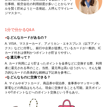
仕事柄、航空会社の利用頻度が多いことからマイ
ルを賢く貯めようと一念発起。人呼んでマイレー
ジマスター。
1分で分かるQ&A
●
Q.どんなカードがあるの？
A. VISA、マスターカード、アメリカン・エキスプレス（以下アメッ
クス）などに付帯し、銀行や企業が提携しているカードが一般的。IC
カード付きは便利かつポイントが貯まりやすい。
●
Q.還元率って？
A. カード利用により貯まったポイントを金券などに交換する際、利用
者に還元される率のこと。当然、還元率は高いほうがいい。そんな魅
力的なカードの具体的な銘柄は下記表を参考に。
●
Q.どんなものに交換できる？
A. マイルやギフトカード、商品券や宿泊券、食事券やマッサージ券、
家電などの商品はもちろん、現金に交換することも可能。楽天ポイン
トやTポイントなどへのポイント交換という手もあり。