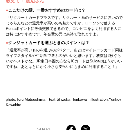
教えて！ 渡辺さん
●
ここだけの話、一番おすすめのカードは？
「リクルートカードプラスです。リクルート系のサービスに強いので
じゃらんなどの還元率が高いのも魅力ですが、ローソンで使える
Pontaポイントに等価交換できるので、コンビニをよく利用する人に
は特におすすめです。年会費の元は余裕で取れますよ」
●
クレジットカードを選ぶときのポイントは？
「還元率が高いものを選ぶのがベター。あとはマイレージカード同様
ライフスタイルや生活圏で選ぶのがいいと思います。枚数は2枚ぐら
いがベストかな。JR東日本圏の方ならICカードはSuicaのほうがいい
ですね。あとはとにかく小さな支払いにもまめに利用すること！」
photo:Toru Matsushima text:Shizuka Horikawa illustration:Yurikov
Kawahiro
SHARE