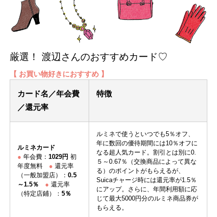
厳選！ 渡辺さんのおすすめカード♡
【 お買い物好きにおすすめ 】
カード名／年会費
特徴
／還元率
ルミネで使うといつでも5％オフ、
年に数回の優待期間には10％オフに
ルミネカード
なる超人気カード。割引とは別に0.
●
年会費：
1029円
初
５～0.67％（交換商品によって異な
年度無料
●
還元率
る）のポイントがもらえるが、
（一般加盟店）：
0.5
Suicaチャージ時には還元率が1.5％
～1.5％
●
還元率
にアップ。さらに、年間利用額に応
（特定店鋪）：
5％
じて最大5000円分のルミネ商品券が
もらえる。