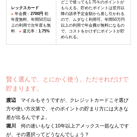
どこで使っても1.75％のポイントが
レックスカード
もらえる。貯めたポイントは翌月以
●
年会費：
2700円
初
降の請求予定金額から差し引かれる
年度無料、年間50万以
ので、ムダなく利用可。年間50万円
上の利用で次年度も無
以上の利用で年会費が無料になるの
料
●
還元率：
1.75%
で、コストをかけずにポイントが貯
められる。
賢く選んで、とにかく使う。ただそれだけで
貯まります。
渡辺
マイルもそうですが、クレジットカードこそ選び
方や使い方次第で、そのポイントの貯まり方には大きな
差が出るんですよ。
堀川
何の迷いもなく10年以上アメックス一筋なんです
が、その選択ってどうなんでしょう？