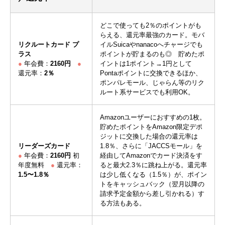
どこで使っても2％のポイントがも
らえる、還元率最強のカード。モバ
リクルートカード プ
イルSuicaやnanacoへチャージでも
ラス
ポイントが貯まるのも◎ 貯めたポ
●
年会費：
2160円
●
イントは1ポイント→1円として
還元率：
2％
Pontaポイントに交換できるほか、
ポンパレモール、じゃらん等のリク
ルート系サービスでも利用OK。
Amazonユーザーにおすすめの1枚。
貯めたポイントをAmazon限定デポ
ジットに交換した場合の還元率は
リーダーズカード
1.8％、さらに「JACCSモール」を
●
年会費：
2160円
初
経由してAmazonでカード決済をす
年度無料
●
還元率：
ると最大2.3％に跳ね上がる。還元率
1.5〜1.8％
は少し低くなる（1.5％）が、ポイン
トをキャッシュバック（翌月以降の
請求予定金額から差し引かれる）す
る方法もある。