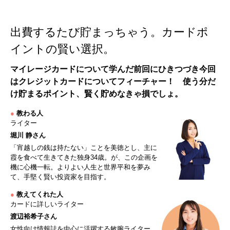
出費するたび貯まっちゃう。カードポ
イントの賢い選択。
マイレージカードについて学んだ前回にひきつづき今回
はクレジットカードについてフィーチャー！ 使う分だ
け貯まるポイント、賢く貯めなきゃ損でしょ。
●
教わる人
ライター
堀川 静さん
「宵越しの銭は持たない」ことを美徳とし、主に
霞を食べて生きてきた独身34歳。が、この企画を
機に心機一転。よりよい人生と世界平和を夢み
て、手堅く賢い投資家を目指す。
●
教えてくれた人
カードに詳しいライター
渡辺裕希子さん
女性向け情報誌を中心に活躍する敏腕ライター。