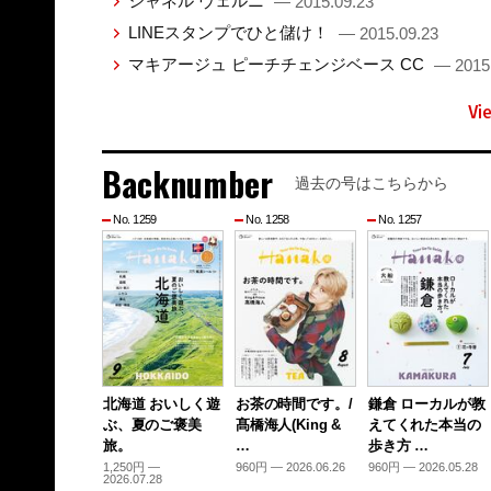
シャネル ヴェルニ
— 2015.09.23
LINEスタンプでひと儲け！
— 2015.09.23
マキアージュ ピーチチェンジベース CC
— 2015
Vi
Backnumber
過去の号はこちらから
No. 1259
No. 1258
No. 1257
北海道 おいしく遊
お茶の時間です。/
鎌倉 ローカルが教
ぶ、夏のご褒美
髙橋海人(King &
えてくれた本当の
旅。
…
歩き方 …
1,250円 —
960円 — 2026.06.26
960円 — 2026.05.28
2026.07.28