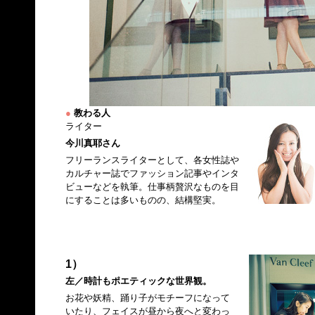
●
教わる人
ライター
今川真耶さん
フリーランスライターとして、各女性誌や
カルチャー誌でファッション記事やインタ
ビューなどを執筆。仕事柄贅沢なものを目
にすることは多いものの、結構堅実。
1）
左／時計もポエティックな世界観。
お花や妖精、踊り子がモチーフになって
いたり、フェイスが昼から夜へと変わっ