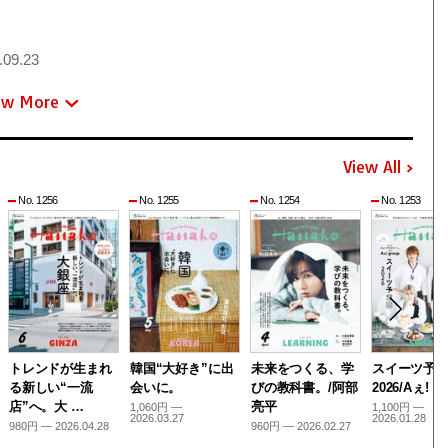
.09.23
ew More
View All
No. 1256
No. 1255
No. 1254
No. 1253
トレンドが生まれ
韓国“大好き”に出
未来をつくる、学
スイーツ予
る新しい“一流
会いに。
びの教科書。/阿部
2026/Aぇ! g
店”へ。大 …
亮平
1,060円 —
1,100円 —
2026.03.27
2026.01.28
980円 — 2026.04.28
960円 — 2026.02.27