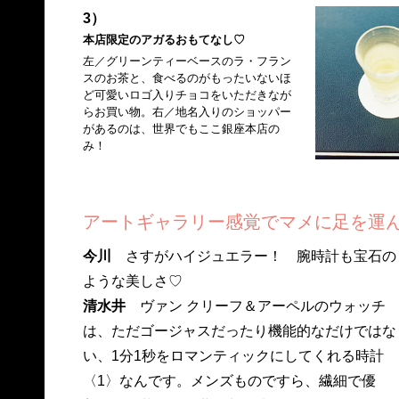
3）
本店限定のアガるおもてなし♡
左／グリーンティーベースのラ・フラン
スのお茶と、食べるのがもったいないほ
ど可愛いロゴ入りチョコをいただきなが
らお買い物。右／地名入りのショッパー
があるのは、世界でもここ銀座本店の
み！
アートギャラリー感覚でマメに足を運
今川
さすがハイジュエラー！ 腕時計も宝石の
ような美しさ♡
清水井
ヴァン クリーフ＆アーペルのウォッチ
は、ただゴージャスだったり機能的なだけではな
い、1分1秒をロマンティックにしてくれる時計
〈1〉なんです。メンズものですら、繊細で優