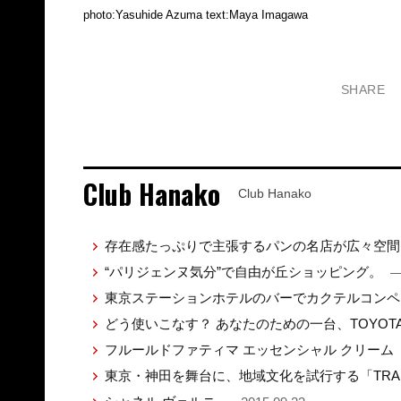
photo:Yasuhide Azuma text:Maya Imagawa
SHARE
Club Hanako
Club Hanako
存在感たっぷりで主張するパンの名店が広々空
“パリジェンヌ気分”で自由が丘ショッピング。
—
東京ステーションホテルのバーでカクテルコン
どう使いこなす？ あなたのための一台、TOYO
フルールドファティマ エッセンシャル クリーム
東京・神田を舞台に、地域文化を試行する「TRANS