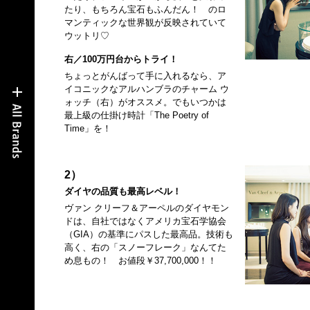
たり、もちろん宝石もふんだん！ のロ
マンティックな世界観が反映されていて
ウットリ♡
右／100万円台からトライ！
ちょっとがんばって手に入れるなら、ア
イコニックなアルハンブラのチャーム ウ
ォッチ（右）がオススメ。でもいつかは
最上級の仕掛け時計「The Poetry of
Time」を！
2）
ダイヤの品質も最高レベル！
ヴァン クリーフ＆アーペルのダイヤモン
ドは、自社ではなくアメリカ宝石学協会
（GIA）の基準にパスした最高品。技術も
高く、右の「スノーフレーク」なんてた
め息もの！ お値段￥37,700,000！！