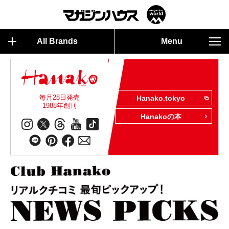
All Brands
Menu
毎月28日発売
Hanako.tokyo
1988年創刊
Hanakoの本