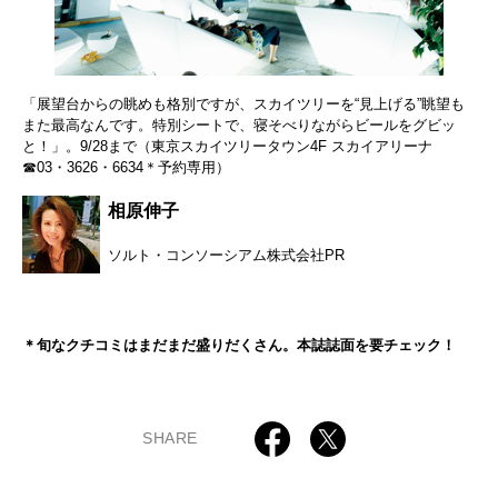
「展望台からの眺めも格別ですが、スカイツリーを“見上げる”眺望も
また最高なんです。特別シートで、寝そべりながらビールをグビッ
と！」。9/28まで（東京スカイツリータウン4F スカイアリーナ
☎03・3626・6634＊予約専用）
相原伸子
ソルト・コンソーシアム株式会社PR
＊旬なクチコミはまだまだ盛りだくさん。本誌誌面を要チェック！
SHARE