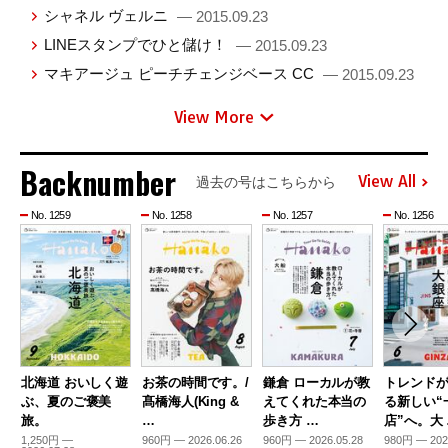
シャネル ヴェルニ
— 2015.09.23
LINEスタンプでひと儲け！
— 2015.09.23
マキアージュ ピーチチェンジベース CC
— 2015.09.23
View More
Backnumber
View All
過去の号はこちらから
No. 1259
No. 1258
No. 1257
No. 1256
北海道 おいしく遊
お茶の時間です。/
鎌倉 ローカルが教
トレンド
ぶ、夏のご褒美
髙橋海人(King &
えてくれた本当の
る新しい“
旅。
…
歩き方 …
店”へ。大
1,250円 —
960円 — 2026.06.26
960円 — 2026.05.28
980円 — 202