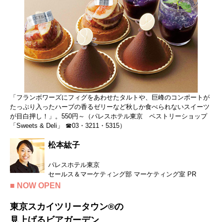
「フランボワーズにフィグをあわせたタルトや、巨峰のコンポートが
たっぷり入ったハーブの香るゼリーなど秋しか食べられないスイーツ
が目白押し！」。550円～（パレスホテル東京 ペストリーショップ
「Sweets & Deli」 ☎03・3211・5315）
松本紘子
パレスホテル東京
セールス＆マーケティング部 マーケティング室 PR
■ NOW OPEN
東京スカイツリータウン®の
見上げるビアガーデン