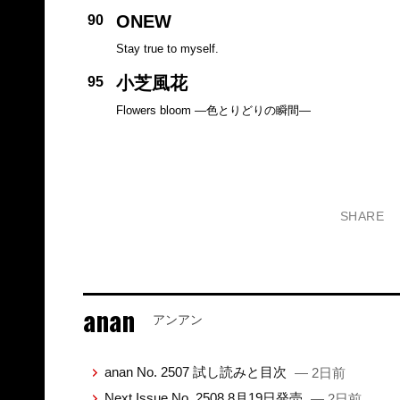
ONEW
90
Stay true to myself.
小芝風花
95
Flowers bloom —色とりどりの瞬間—
SHARE
anan
アンアン
anan No. 2507 試し読みと目次
— 2日前
Next Issue No. 2508 8月19日発売
— 2日前