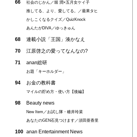
66
社会のじかん／堀 潤×五月女ケイ子
推してる、より、愛してる。／最果タヒ
かしこくなるクイズ／QuizKnock
あんたがDIVA／ゆっきゅん
68
連載小説「王国」湊かなえ
70
江原啓之の愛ってなんなの?
71
anan総研
お題「キーホルダー」
94
お金の教科書
マイルの貯め方・使い方【後編】
98
Beauty news
New Item／お試し隊・碓井玲菜
あなたのGEN石見つけます／須田亜香里
100
anan Entertainment News