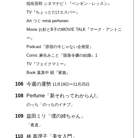
稲垣吾郎 シネマナビ！『ペンギン・レッスン』
TV『ちょっとだけエスパー』
Art つぐ minä perhonen
Movie お杉とB子のMOVIE TALK『マーク・アントニ
ー』
Podcast『原宿の今じゃない企画室』
Comic 麻生みこと『脱落令嬢の結婚』1
TV『フェイクマミー』
Book 葉真中 顕『家族』
106
今週の運勢
11月19日〜11月25日
108
Perfume「新それってわからん!」
のっち「のっちのイチブ」
109
益田ミリ「僕の姉ちゃん」
「夜道」
110
林 真理子「美女入門」