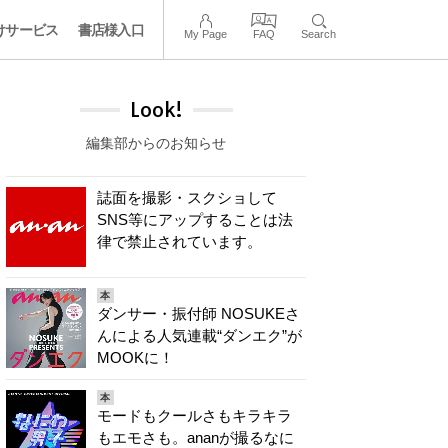
けサービス
書店様入口
My Page
FAQ
Search
Look!
編集部からのお知らせ
誌面を撮影・スクショして
SNS等にアップすることは法
律で禁止されています。
本
ダンサー・振付師 NOSUKEさ
んによる人気連載“ダンエク”が
MOOKに！
本
モードもクールさもキラキラ
もエモさも。ananが撮るなに