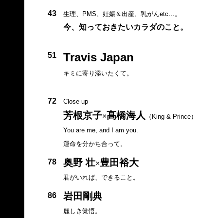
43
生理、PMS、妊娠＆出産、乳がんetc…。
今、知っておきたいカラダのこと。
Travis Japan
51
キミに寄り添いたくて。
72
Close up
芳根京子
髙橋海人
×
（King & Prince）
You are me, and I am you.
運命を分かち合って。
奥野 壮
豊田裕大
78
×
君がいれば、できること。
岩田剛典
86
麗しき覚悟。