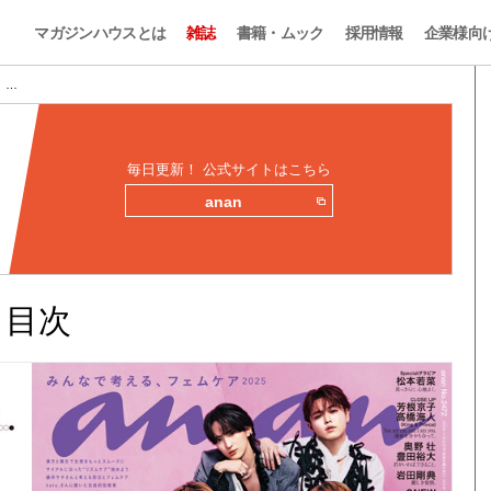
マガジンハウスとは
雑誌
書籍・ムック
採用情報
企業様向
目 …
毎日更新！ 公式サイトはこちら
anan
みと目次