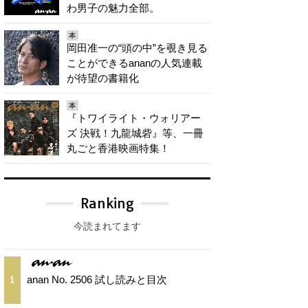
わ男子の魅力全部。
本
岡田准一の“頭の中”を覗き見る
ことができるananの人気連載
が待望の書籍化
本
『トワイライト・ウォリアー
ズ 決戦！九龍城砦』等、一冊
丸ごと香港映画特集！
Ranking
今読まれてます
anan No. 2506 試し読みと目次
1