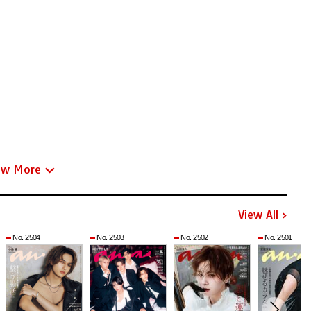
ew More
View All
No. 2504
No. 2503
No. 2502
No. 2501