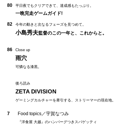
80
平日夜でもクリアできて、達成感もたっぷり。
一晩完走ゲームガイド!
82
今年の動きと次なるフェーズを見つめて。
小島秀夫
監督のこの一年と、これからと。
86
Close up
雨穴
可憐なる漆黒。
後ろ読み
ZETA DIVISION
ゲーミングカルチャーを牽引する、ストリーマーの現在地。
7
Food topics／宇賀なつみ
『洋食屋 大越』のハンバーグつきスパゲッティ