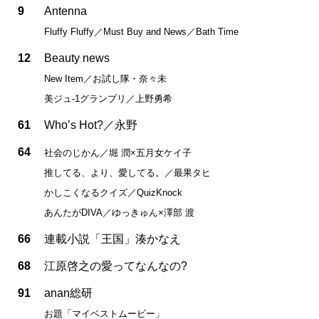
9
Antenna
Fluffy Fluffy／Must Buy and News／Bath Time
12
Beauty news
New Item／お試し隊・奈々未
美ジュ-1グランプリ／上野勇希
61
Who’s Hot?／永野
64
社会のじかん／堀 潤×五月女ケイ子
推してる、より、愛してる。／最果タヒ
かしこくなるクイズ／QuizKnock
あんたがDIVA／ゆっきゅん×澤部 渡
66
連載小説「王国」湊かなえ
68
江原啓之の愛ってなんなの?
91
anan総研
お題「マイベストムービー」