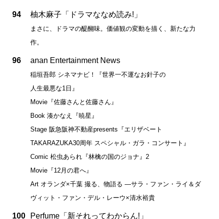
94
柚木麻子「ドラマななめ読み!」
まさに、ドラマの醍醐味。価値観の変動を描く、新たな力
作。
96
anan Entertainment News
稲垣吾郎 シネマナビ！『世界一不運なお針子の
人生最悪な1日』
Movie『佐藤さんと佐藤さん』
Book 湊かなえ『暁星』
Stage 阪急阪神不動産presents『エリザベート
TAKARAZUKA30周年 スペシャル・ガラ・コンサート』
Comic 松虫あられ『林檎の国のジョナ』2
Movie『12月の君へ』
Art オランダ×千葉 撮る、物語る ―サラ・ファン・ライ＆ダ
ヴィット・ファン・デル・レーウ×清水裕貴
100
Perfume「新それってわからん!」