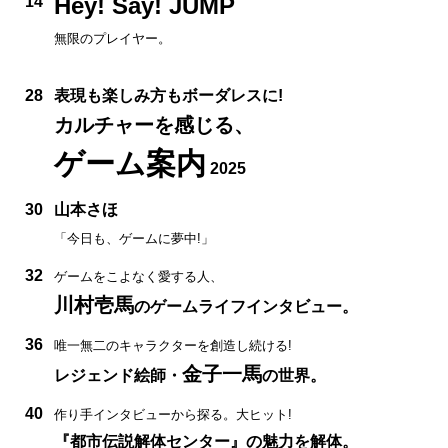
Hey! Say! JUMP
14
無限のプレイヤー。
28
表現も楽しみ方もボーダレスに!
カルチャーを感じる、
ゲーム案内
2025
30
山本さほ
「今日も、ゲームに夢中!」
32
ゲームをこよなく愛する人、
川村壱馬
のゲームライフインタビュー。
36
唯一無二のキャラクターを創造し続ける!
金子一馬
レジェンド絵師・
の世界。
40
作り手インタビューから探る。大ヒット!
『都市伝説解体センター』の魅力を解体。