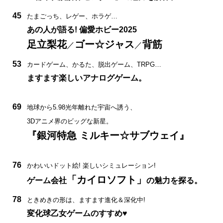
45
たまごっち、レゲー、ホラゲ…
あの人が語る! 偏愛ホビー2025
足立梨花
ゴー☆ジャス
背筋
／
／
53
カードゲーム、かるた、脱出ゲーム、TRPG…
ますます楽しいアナログゲーム。
69
地球から5.98光年離れた宇宙へ誘う、
3Dアニメ界のビッグな新星。
『銀河特急 ミルキー☆サブウェイ』
76
かわいいドット絵! 楽しいシミュレーション!
「カイロソフト」
ゲーム会社
の魅力を探る。
78
ときめきの形は、ますます進化＆深化中!
変化球乙女ゲームのすすめ♥