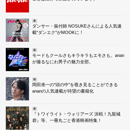
本
ダンサー・振付師 NOSUKEさんによる人気連
載“ダンエク”がMOOKに！
本
モードもクールさもキラキラもエモさも。anan
が撮るなにわ男子の魅力全部。
本
岡田准一の“頭の中”を覗き見ることができる
ananの人気連載が待望の書籍化
本
『トワイライト・ウォリアーズ 決戦！九龍城
砦』等、一冊丸ごと香港映画特集！