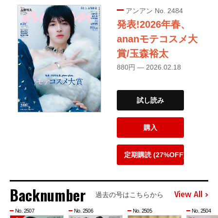
アンアン No. 2484
発表!2026年春、
ananモテコスメ大
賞/玉森裕太
880円 — 2026.02.18
試し読み
購入
定期購読 (27%OFF)
Backnumber
View All
過去の号はこちらから
No. 2507
No. 2506
No. 2505
No. 2504