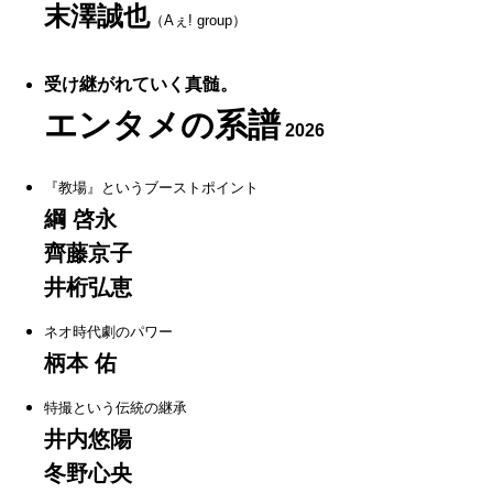
末澤誠也
（Aぇ! group）
受け継がれていく真髄。
エンタメの系譜
2026
『教場』というブーストポイント
綱 啓永
齊藤京子
井桁弘恵
ネオ時代劇のパワー
柄本 佑
特撮という伝統の継承
井内悠陽
冬野心央