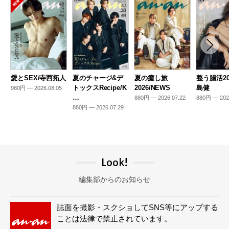
愛とSEX/寺西拓人
夏のチャージ&デ
夏の癒し旅
整う腸活20
トックスRecipe/K
2026/NEWS
島健
980円 — 2026.08.05
…
880円 — 2026.07.22
880円 — 202
880円 — 2026.07.29
Look!
編集部からのお知らせ
誌面を撮影・スクショしてSNS等にアップする
ことは法律で禁止されています。