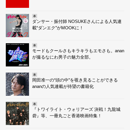
本
ダンサー・振付師 NOSUKEさんによる人気連
載“ダンエク”がMOOKに！
本
モードもクールさもキラキラもエモさも。anan
が撮るなにわ男子の魅力全部。
本
岡田准一の“頭の中”を覗き見ることができる
ananの人気連載が待望の書籍化
本
『トワイライト・ウォリアーズ 決戦！九龍城
砦』等、一冊丸ごと香港映画特集！