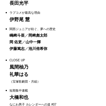
長田光平
ラブコメが最高な理由
伊野尾 慧
関西ジュニアが紡ぐ、夢への歴史
嶋﨑斗亜
／
岡﨑彪太郎
岡 佑吏
／
山中一輝
伊藤篤志
／
池川侑希弥
CLOSE UP
風間柚乃
礼華はる
（宝塚歌劇団・月組）
短期集中連載
大橋和也
なにわ男子 カレンダーへの道 #07